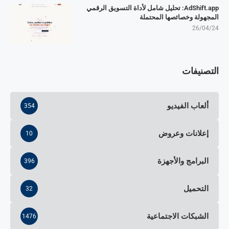
AdShift.app: تحليل شامل لأداة التسويق الرقمي
المجهولة وخصائصها المحتملة
26/04/24
التصنيفات
ألعاب الفيديو
354
إعلانات وعروض
10
البرامج والأجهزة
396
التحميل
32
الشبكات الاجتماعية
1476