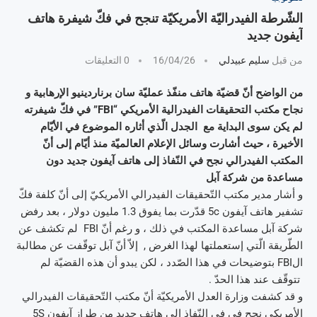
الشّرطة الفيدراليّة الأمريكيّة تنجح في فكّ شيفرة هاتف
آيفون جديد
من قبل
سليم عبيدلي
16/04/26
0 التعليقات
من الواضح أنّ قضيّة هاتف منفّذ عمليّة سان برناردينيو الإرهابية و
نجاح مكتب التحقيقات الفيدرالية الأمريكي “FBI” في فكّ شيفرته
لم يكن سوى البداية مع الجدل الّذي أثاره الموضوع في الأيّام
الأخيرة ، حيث أشارت وسائل الإعلام العالميّة منذ أيّام إلى أنّ
المكتب الفيدرالي نجح في النّفاذ إلى هاتف آيفون جديد دون
مساعدة من شركة آبل
و أشار مدير مكتب التّحقيقات الفيدرالي الأمريكيّ إلى أنّ كلفة فكّ
تشفير هاتف آيفون 5c قدّرت بما يفوق 1.3 مليون دولار ، بعد رفض
شركة آبل مساعدة المكتب في ذلك ، و رغم أنّ FBI لم تكشف عن
الطّريقة الّتي إستعملتها لهذا الغرض , إلاّ أنّ آبل توقّفت عن مطالبة
الFBI بتوضيحات في هذا الصّدد ، لكن يبدو أن هذه القضيّة لم
تتوقّف عند هذا الحدّ .
و قد كشفت وزارة العدل الأمريكيّة أنّ مكتب التّحقيقات الفيدرالي
الأمريكي نجح في في النّفاذ إلى هاتف جديد من طراز آيفون 5S