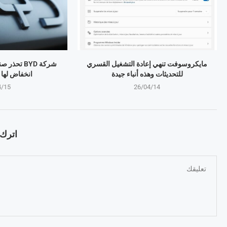
مايكروسوفت تنهي إعادة التشغيل القسري
شركة BYD تح
للتحديثات وهذه أنباء جيدة
انخفاض لها منذ 4 
4/15
26/04/14
اترك ت