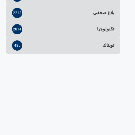
بلاغ صحفي
2212
تكنولوجيا
2814
تويتاك
485