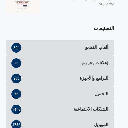
26/04/24
التصنيفات
ألعاب الفيديو
354
إعلانات وعروض
10
البرامج والأجهزة
396
التحميل
32
الشبكات الاجتماعية
1476
الموبايل
3752