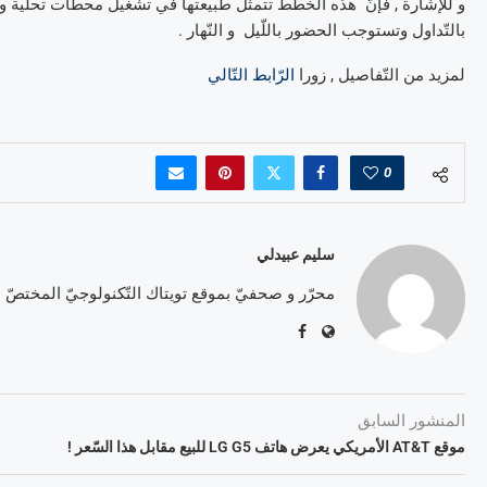
و للإشارة , فإنّ هذه الخطط تتمثّل طبيعتها في تشغيل محطّات تحلية وم
بالتّداول وتستوجب الحضور باللّيل و النّهار .
لمزيد من التّفاصيل , زورا
الرّابط التّالي
0
سليم عبيدلي
محرّر و صحفيّ بموقع تويتاك التّكنولوجيّ المختصّ
المنشور السابق
موقع AT&T الأمريكي يعرض هاتف LG G5 للبيع مقابل هذا السّعر !