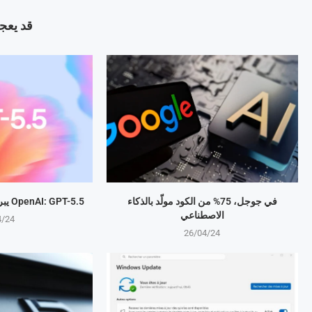
قد يعجب
في جوجل، 75% من الكود مولّد بالذكاء
OpenAI: GPT-5.5 يبرمج المهام بذكاء متطور
الاصطناعي
4/24
26/04/24