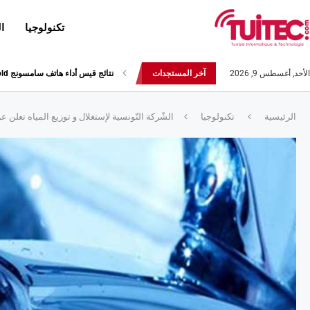
تكنولوجيا
ا
الأحد, أغسطس 9, 2026
آخر المستجدات
نتائج قيس أداء هاتف سامسونج Galaxy Fold لا تثير الإعجاب
الرئيسية
تكنولوجيا
الشّركة التّونسية لإستغلال و توزيع المياه تعلن عن فتح مناظرة ل