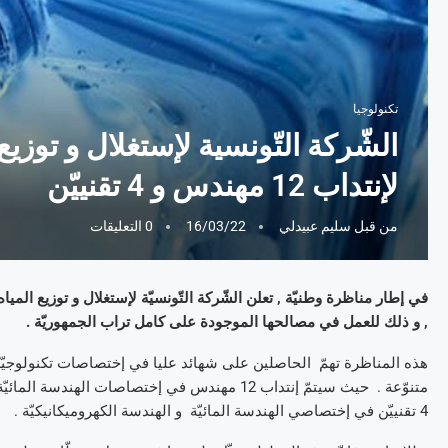
تكنولوجيا
الشّركة التّونسية لإستغلال و توزي
لإنتداب 12 مهندس و 4 تقنييّن
من قبل
سليم عبيدلي
16/03/22
0 التعليقات
في إطار مناظرة وطنيّة , تعلن الشّركة التّونسيّة لإستغلال و توزيع الميا
, و ذلك للعمل في مصالحها الموجودة على كامل تراب الجمهوريّة .
متنوّعة . حيث سيتمّ إنتداب 12 مهندس في إختصاصات 
4 تقنييّن في إختصاصي الهندسة المائيّة و الهندسة الكهروميكانيكيّة .