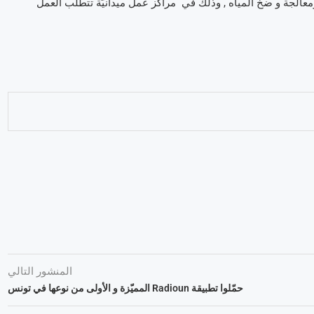
عالجة و ضخّ المياه , وذلك في مراكز عمل ميدانيّة تتطلّب العمل
المنشور التالي
حمّلوا تطبيقة Radioun المميّزة و الأولى من نوعها في تونس