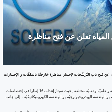
ع المياه تعلن عن فتح مناظرة
ه عن فتح باب التّرشّحات لإجتياز مناظرة خارجيّة بالملفّات و الإختبارات
هذه المناظرة تهمّ الحاصلين على شهائد عليا في إختصاصات تكنولوجيّة و علميّة و تقنيّة مختلفة , حيث سيتمّ إنتداب 16 إطارا في إختصاصات
الهندسة المائيّة , و الهندسة الهيدروجيولوجيّة , و الهندسة الكهروميكانيكيّة . إلى جانب