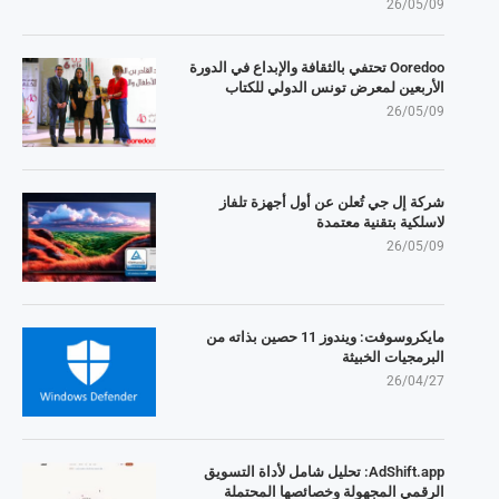
26/05/09
Ooredoo تحتفي بالثقافة والإبداع في الدورة
الأربعين لمعرض تونس الدولي للكتاب
26/05/09
شركة إل جي تُعلن عن أول أجهزة تلفاز
لاسلكية بتقنية معتمدة
26/05/09
مايكروسوفت: ويندوز 11 حصين بذاته من
البرمجيات الخبيثة
26/04/27
AdShift.app: تحليل شامل لأداة التسويق
الرقمي المجهولة وخصائصها المحتملة