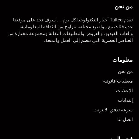
من نحن
تقدم Tuitec أخبار التكنولوجيا كل يوم …. سوف تجد على موقعنا
عدة فئات مع مواضيع مختلفة تتراوح من الثقافة المعلوماتية،
وألعاب الفيديو، والعروض والتطبيقات النقالة ومجموعة مختارة من
العناصر العصرية التي تنضم إلى العمل والمتعة.
معلومات
من نحن
معطيات قانونية
الإعلانات
إنتدابات
سرعة تدفق الانترنت
اتصل بنا
فيديو اليوم