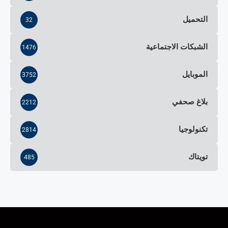
التحميل
32
الشبكات الاجتماعية
1476
الموبايل
3752
بلاغ صحفي
2212
تكنولوجيا
2814
تويتاك
485