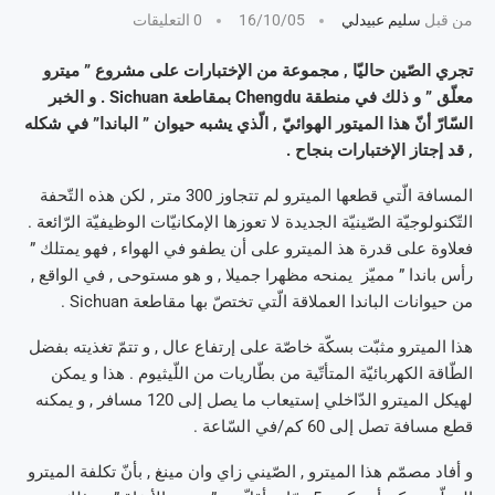
من قبل
سليم عبيدلي
16/10/05
0 التعليقات
تجري الصّين حاليّا , مجموعة من الإختبارات على مشروع ” ميترو
معلّق ” و ذلك في منطقة Chengdu بمقاطعة Sichuan . و الخبر
السّارّ أنّ هذا الميتور الهوائيّ , الّذي يشبه حيوان ” الباندا” في شكله
, قد إجتاز الإختبارات بنجاح .
المسافة الّتي قطعها الميترو لم تتجاوز 300 متر , لكن هذه التّحفة
التّكنولوجيّة الصّينيّة الجديدة لا تعوزها الإمكانيّات الوظيفيّة الرّائعة .
فعلاوة على قدرة هذ الميترو على أن يطفو في الهواء , فهو يمتلك ”
رأس باندا ” مميّز يمنحه مظهرا جميلا , و هو مستوحى , في الواقع ,
من حيوانات الباندا العملاقة الّتي تختصّ بها مقاطعة Sichuan .
هذا الميترو مثبّت بسكّة خاصّة على إرتفاع عال , و تتمّ تغذيته بفضل
الطّاقة الكهربائيّة المتأتّية من بطّاريات من اللّيثيوم . هذا و يمكن
لهيكل الميترو الدّاخلي إستيعاب ما يصل إلى 120 مسافر , و يمكنه
قطع مسافة تصل إلى 60 كم/في السّاعة .
و أفاد مصمّم هذا الميترو , الصّيني زاي وان مينغ , بأنّ تكلفة الميترو