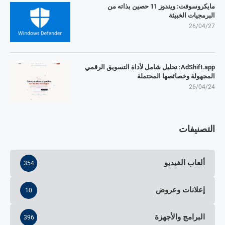
مايكروسوفت: ويندوز 11 حصين بذاته من
البرمجيات الخبيثة
26/04/27
AdShift.app: تحليل شامل لأداة التسويق الرقمي
المجهولة وخصائصها المحتملة
26/04/24
التصنيفات
ألعاب الفيديو
354
إعلانات وعروض
10
البرامج والأجهزة
396