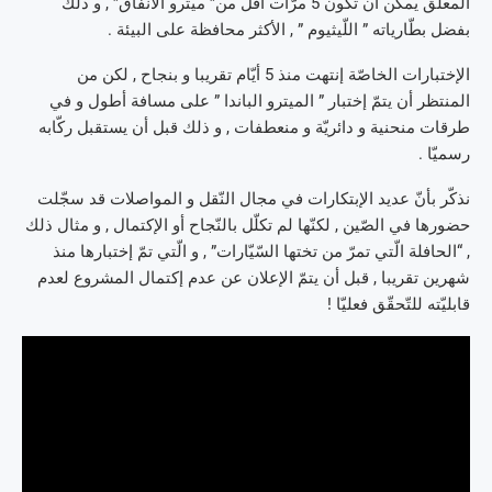
المعلّق يمكن أن تكون 5 مرّات أقلّ من” ميترو الأنفاق” , و ذلك
بفضل بطّارياته ” اللّيثيوم ” , الأكثر محافظة على البيئة .
الإختبارات الخاصّة إنتهت منذ 5 أيّام تقريبا و بنجاح , لكن من
المنتظر أن يتمّ إختبار ” الميترو الباندا ” على مسافة أطول و في
طرقات منحنية و دائريّة و منعطفات , و ذلك قبل أن يستقبل ركّابه
رسميّا .
نذكّر بأنّ عديد الإبتكارات في مجال النّقل و المواصلات قد سجّلت
حضورها في الصّين , لكنّها لم تكلّل بالنّجاح أو الإكتمال , و مثال ذلك
, “الحافلة الّتي تمرّ من تختها السّيّارات” , و الّتي تمّ إختبارها منذ
شهرين تقريبا , قبل أن يتمّ الإعلان عن عدم إكتمال المشروع لعدم
قابليّته للتّحقّق فعليّا !