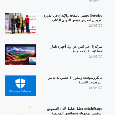
26/05/09
Ooredoo تحتفي بالثقافة والإبداع في الدورة
الأربعين لمعرض تونس الدولي للكتاب
26/05/09
شركة إل جي تُعلن عن أول أجهزة تلفاز
لاسلكية بتقنية معتمدة
26/05/09
مايكروسوفت: ويندوز 11 حصين بذاته من
البرمجيات الخبيثة
26/04/27
AdShift.app: تحليل شامل لأداة التسويق
الرقمي المجهولة وخصائصها المحتملة