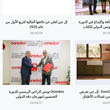
بالثقافة والإبداع في الدورة
إل جي تُعلن عن نتائجها المالية للربع الأول من
ونس الدولي للكتاب
عام 2026
26/05/09
26/0
معرض EuroCucina 2026 : إل جي تعرض
Ooredoo تونس الراعي الرسمي للدورة
من غسالات الأطباق
الخمسين لمهرجان دقة الدولي
26/04/21
26/0