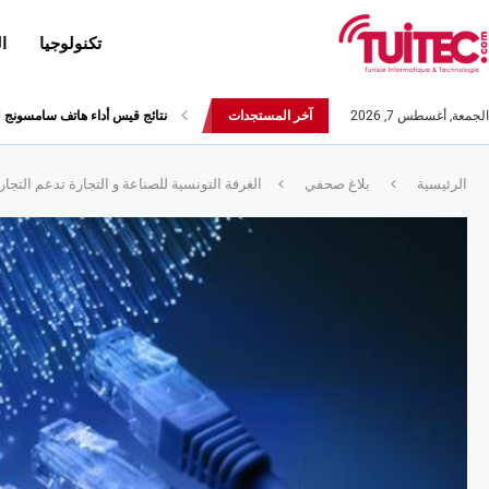
تكنولوجيا
ا
الجمعة, أغسطس 7, 2026
آخر المستجدات
أحدث إصدارات هواوي: هاتف “nova 8 SE” ينطلق رسميا مع أربع...
الرئيسية
بلاغ صحفي
الغرفة التونسية للصناعة و التجارة تدعم التجارة