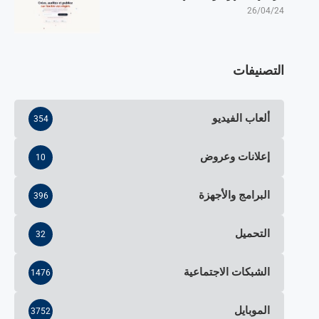
26/04/24
التصنيفات
ألعاب الفيديو
354
إعلانات وعروض
10
البرامج والأجهزة
396
التحميل
32
الشبكات الاجتماعية
1476
الموبايل
3752