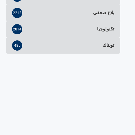
بلاغ صحفي
2212
تكنولوجيا
2814
تويتاك
485