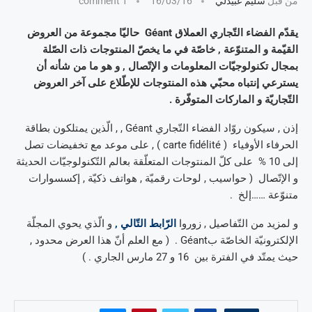
من قبل
سليم عبيدلي
16/03/16
1 comment
يقدّم الفضاء التّجاري العملاق Géant حاليّا مجموعة من العروض
القيّمة و المتنوّعة , خاصّة في ما يخصّ المنتوجات ذات الصّلة
بمجال تكنولوجيّات المعلومات و الإتّصال , و هو ما من شأنه أن
يسترعي إنتباه محبّي هذه المنتوجات للإطّلاع على آخر العروض
التّجاريّة و الماركات المتوفّرة .
إذن , سيكون روّاد الفضاء التّجاري Géant , , الّذين يمتلكون بطاقة
الحرفاء الأوفياء ( carte fidélité ) , على موعد مع تخفيضات تصل
إلى 10 % على كلّ المنتوجات المتعلّقة بعالم التّكنولوجيّات الحديثة
و الإتّصال ( حواسيب , لوحات رقميّة , هواتف ذكيّة , إكسسوارات
متنوّعة ……إلخ .
و لمزيد من التّفاصيل , زوروا
الرّابط التّالي ,
و الّذي يحوي المجلّة
الإلكترونيّة الخاصّة بGéant . ( مع العلم أنّ هذا العرض محدود ,
حيث يمتّد في الفترة بين 16 و 27 مارس الجاري . )