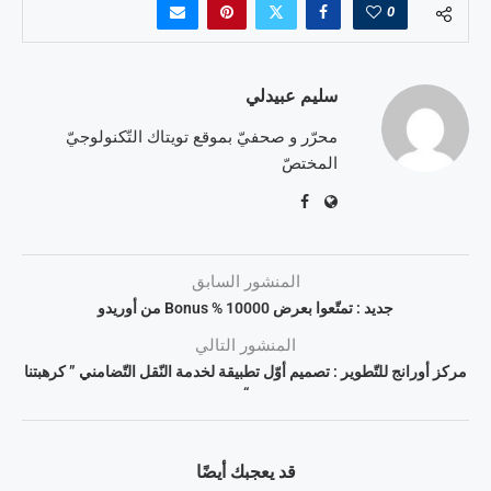
0
سليم عبيدلي
محرّر و صحفيّ بموقع تويتاك التّكنولوجيّ
المختصّ
المنشور السابق
جديد : تمتّعوا بعرض 10000 % Bonus من أوريدو
المنشور التالي
مركز أورانج للتّطوير : تصميم أوّل تطبيقة لخدمة النّقل التّضامني ” كرهبتنا
“
قد يعجبك أيضًا