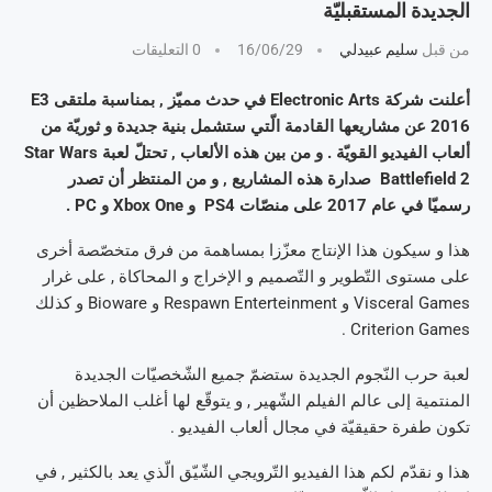
الجديدة المستقبليّة
من قبل
سليم عبيدلي
16/06/29
0 التعليقات
أعلنت شركة Electronic Arts في حدث مميّز , بمناسبة ملتقى E3
2016 عن مشاريعها القادمة الّتي ستشمل بنية جديدة و ثوريّة من
ألعاب الفيديو القويّة . و من بين هذه الألعاب , تحتلّ لعبة Star Wars
Battlefield 2 صدارة هذه المشاريع , و من المنتظر أن تصدر
رسميّا في عام 2017 على منصّات PS4 و Xbox One و PC .
هذا و سيكون هذا الإنتاج معزّزا بمساهمة من فرق متخصّصة أخرى
على مستوى التّطوير و التّصميم و الإخراج و المحاكاة , على غرار
Visceral Games و Respawn Enterteinment و Bioware و كذلك
Criterion Games .
لعبة حرب النّجوم الجديدة ستضمّ جميع الشّخصيّات الجديدة
المنتمية إلى عالم الفيلم الشّهير , و يتوقّع لها أغلب الملاحظين أن
تكون طفرة حقيقيّة في مجال ألعاب الفيديو .
هذا و نقدّم لكم هذا الفيديو التّرويجي الشّيّق الّذي يعد بالكثير , في