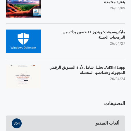
بتقنية معتمدة
26/05/09
مايكروسوفت: ويندوز 11 حصين بذاته من
البرمجيات الخبيثة
26/04/27
AdShift.app: تحليل شامل لأداة التسويق الرقمي
المجهولة وخصائصها المحتملة
26/04/24
التصنيفات
ألعاب الفيديو
354