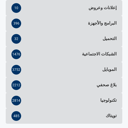
إعلانات وعروض
10
البرامج والأجهزة
396
التحميل
32
الشبكات الاجتماعية
1476
الموبايل
3752
بلاغ صحفي
2212
تكنولوجيا
2814
تويتاك
485