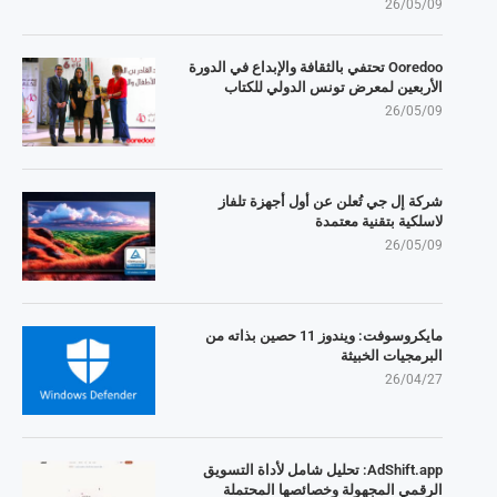
26/05/09
Ooredoo تحتفي بالثقافة والإبداع في الدورة
الأربعين لمعرض تونس الدولي للكتاب
26/05/09
شركة إل جي تُعلن عن أول أجهزة تلفاز
لاسلكية بتقنية معتمدة
26/05/09
مايكروسوفت: ويندوز 11 حصين بذاته من
البرمجيات الخبيثة
26/04/27
AdShift.app: تحليل شامل لأداة التسويق
الرقمي المجهولة وخصائصها المحتملة