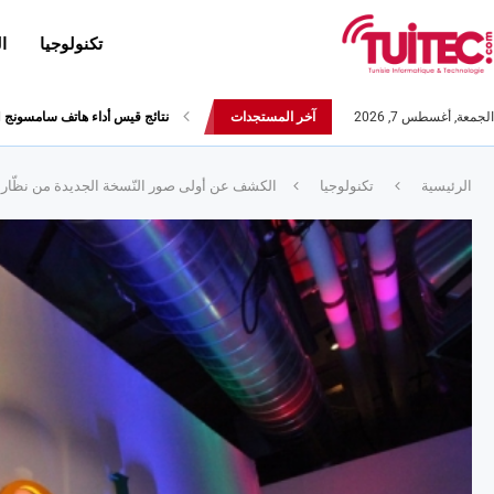
تكنولوجيا
ا
الجمعة, أغسطس 7, 2026
آخر المستجدات
أحدث إصدارات هواوي: هاتف “nova 8 SE” ينطلق رسميا مع أربع...
الرئيسية
تكنولوجيا
الكشف عن أولى صور النّسخة الجديدة من نظّار