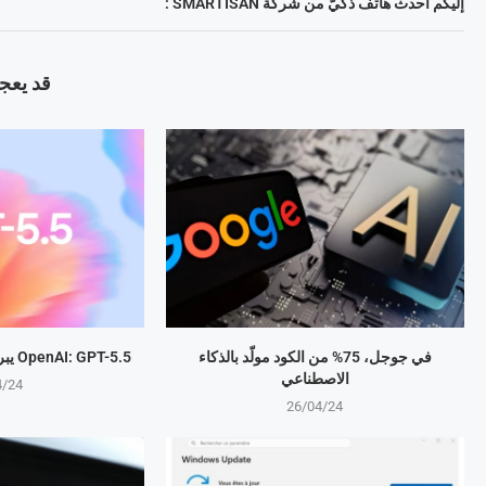
إليكم أحدث هاتف ذكيّ من شركة SMARTISAN :
قد يعجب
في جوجل، 75% من الكود مولّد بالذكاء
OpenAI: GPT-5.5 يبرمج المهام بذكاء متطور
الاصطناعي
4/24
26/04/24