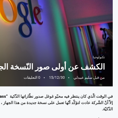
تكنولوجيا
الكشف عن أولى صور النّسخة الجد
من قبل
سليم عبيدلي
15/12/30
0 التعليقات
في الوقت الّذي كان ينتظر فيه محبّو غوغل صدور نظّاراتها الذّكية
“Google Glass
إلاّ أنّ الشّركة عادت لتؤكّد أنّها تعمل على نسخة جديدة من هذا الجهاز ، و
الذّكيّة.