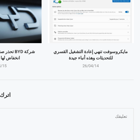
مايكروسوفت تنهي إعادة التشغيل القسري
شركة BYD تح
للتحديثات وهذه أنباء جيدة
انخفاض لها منذ 4 
4/15
26/04/14
اترك ت