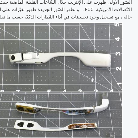
الصّور الأولى ظهرت على الإنترنت خلال السّاعات القليلة الماضية حيث
حاله ، مع تسجيل وجود تحسينات في أداء النّظارات الذكيّة حسب ما نقلته