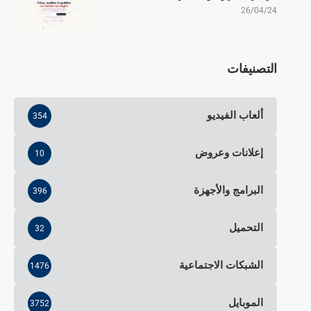
26/04/24
التصنيفات
ألعاب الفيديو
354
إعلانات وعروض
10
البرامج والأجهزة
396
التحميل
32
الشبكات الاجتماعية
1476
الموبايل
3752