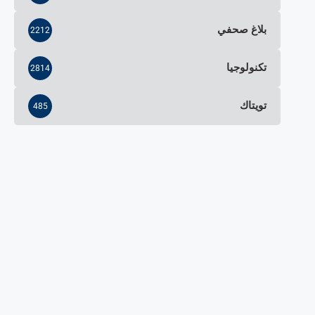
بلاغ صحفي
2212
تكنولوجيا
2814
تويتاك
485