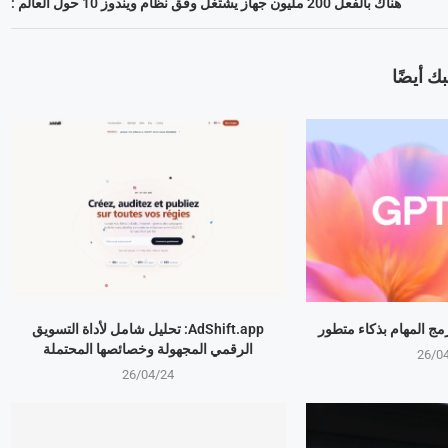
هناك بالفعل 200 مليون جهاز يشتغل وفق نظام ويندوز 10 حول العالم :
ك أيضًا
AdShift.app: تحليل شامل لأداة التسويق
الرقمي المجهولة وخصائصها المحتملة
26/0
26/04/24