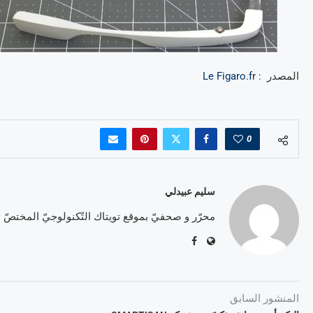
المصدر :
Le Figaro.f
r
0
سليم عبيدلي
محرّر و صحفيّ بموقع تويتاك التّكنولوجيّ المختصّ
المنشور السابق