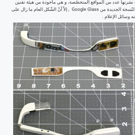
 نشرتها عدد من المواقع المتخصّصة، و هي مأخوذة من هيئة تقنين
الاتّصالات الأمريكية FCC . و تظهر الصّور الجديدة ظهور تغيّرات على النّسخة الجديدة من Google Glass , إلاّ أنّ الشّكل العام ما زال على
 وسائل الإعلام .