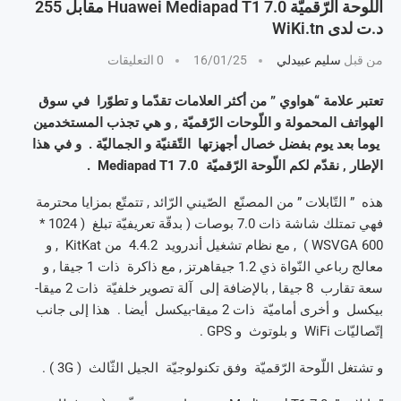
اللّوحة الرّقميّة Huawei Mediapad T1 7.0 مقابل 255
د.ت لدى WiKi.tn
من قبل
سليم عبيدلي
16/01/25
0 التعليقات
تعتبر علامة “هواوي ” من أكثر العلامات تقدّما و تطوّرا في سوق
الهواتف المحمولة و اللّوحات الرّقميّة , و هي تجذب المستخدمين
يوما بعد يوم بفضل خصال أجهزتها التّقنيّة و الجماليّة . و في هذا
الإطار , نقدّم لكم اللّوحة الرّقميّة Mediapad T1 7.0 .
هذه ” التّابلات ” من المصنّع الصّيني الرّائد , تتمتّع بمزايا محترمة
فهي تمتلك شاشة ذات 7.0 بوصات ( بدقّة تعريفيّة تبلغ ( 1024 *
600 WSVGA ) , مع نظام تشغيل أندرويد 4.4.2 من KitKat , و
معالج رباعي النّواة ذي 1.2 جيقاهرتز , مع ذاكرة ذات 1 جيقا , و
سعة تقارب 8 جيقا , بالإضافة إلى آلة تصوير خلفيّة ذات 2 ميقا-
بيكسل و أخرى أماميّة ذات 2 ميقا-بيكسل أيضا . هذا إلى جانب
إتّصاليّات WiFi و بلوتوث و GPS .
و تشتغل اللّوحة الرّقميّة وفق تكنولوجيّة الجيل الثّالث ( 3G ) .