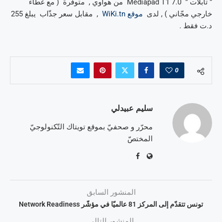
” تابلات ” Mediapad T1 7.0 من هواوي , متوفّرة ( مع غطاء
خارجي مجّاني ) , لدى
موقع WiKi.tn
, مقابل سعر جذّاب يبلغ 255
د.ت فقط .
0
سليم عبيدلي
محرّر و صحفيّ بموقع تويتاك التّكنولوجيّ
المختصّ
المنشور السابق
تونس تتقدّم إلى المركز 81 عالميّا في مؤشّر Network Readiness
المنشور التالي