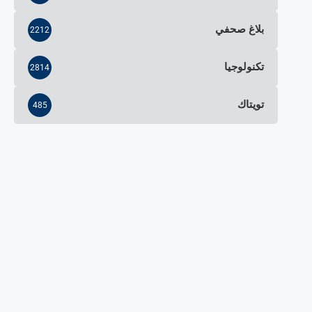
بلاغ صحفي
2212
تكنولوجيا
2814
تويتاك
485