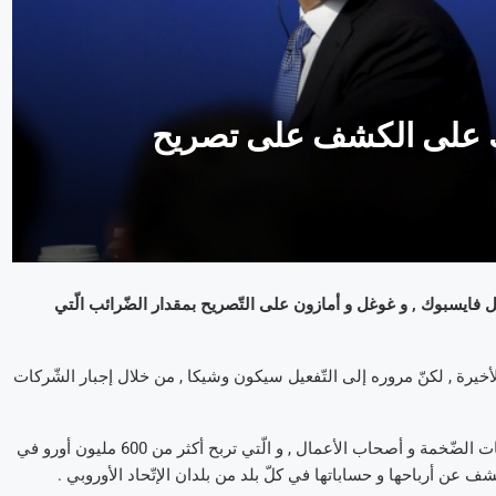
بوك على الكشف على تصريح
ثل فايسبوك , و غوغل و أمازون على التّصريح بمقدار الضّرائب الّتي
أخيرة , لكنّ مروره إلى التّفعيل سيكون وشيكا , من خلال إجبار الشّركات
هذا المخطّط , من المنتظر أن يتضمّن مجموعة من القواعد تلزم الشّركات الضّخمة و أصحاب الأعمال , و الّتي تربح أكثر من 600 مليون أورو في
لكشف عن أرباحها و حساباتها في كلّ بلد من بلدان الإتّحاد الأوروبي .