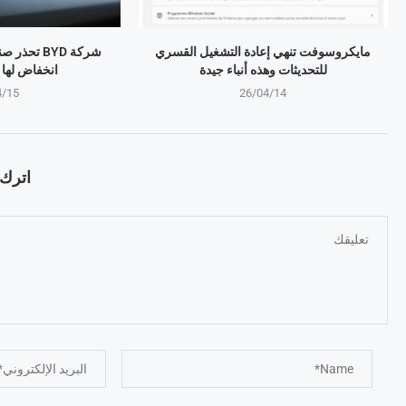
مايكروسوفت تنهي إعادة التشغيل القسري
شركة BYD تح
للتحديثات وهذه أنباء جيدة
انخفاض لها منذ 4 
4/15
26/04/14
اترك ت