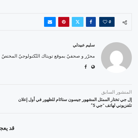
0
سليم عبيدلي
محرّر و صحفيّ بموقع تويتاك التّكنولوجيّ المختصّ
المنشور السابق
إل جي تختار الممثل المشهور جيسون ستاثام للظهور في أول إعلان
تلفزيوني لهاتف “جي 5”
قد يعجب