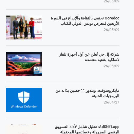
26/05/09
Ooredoo تحتفي بالثقافة والإبداع في الدورة
الأربعين لمعرض تونس الدولي للكتاب
26/05/09
شركة إل جي تُعلن عن أول أجهزة تلفاز
لاسلكية بتقنية معتمدة
26/05/09
مايكروسوفت: ويندوز 11 حصين بذاته من
البرمجيات الخبيثة
26/04/27
AdShift.app: تحليل شامل لأداة التسويق
الرقمي المجهولة وخصائصها المحتملة