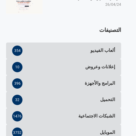
26/04/24
التصنيفات
ألعاب الفيديو
354
إعلانات وعروض
10
البرامج والأجهزة
396
التحميل
32
الشبكات الاجتماعية
1476
الموبايل
3752