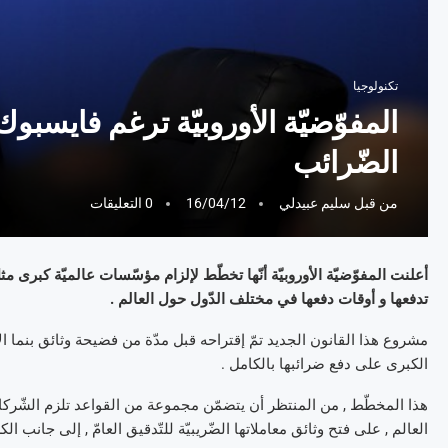
تكنولوجيا
المفوّضيّة الأوروبيّة ترغم فايس
الضّرائب
من قبل
سليم عبيدلي
16/04/12
0 التعليقات
أعلنت المفوّضيّة الأوروبيّة أنّها تخطّط لإلزام مؤسّسات عالميّة كبرى م
تدفعها و أوقات دفعها في مختلف الدّول حول العالم .
مشروع هذا القانون الجديد تمّ إقتراحه قبل مدّة من فضيحة وثائق بنما ال
الكبرى على دفع ضرائبها بالكامل .
العالم , على فتح وثائق معاملاتها الضّريبيّة للتّدقيق العامّ , إلى جانب ا