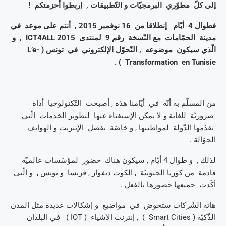
إلى كلّ مطوّري البرمجيّات و التّطبيقات , إربطوا أحزمتكم !
فطوال 4 أيّام إنطلاقا من 16 نوفمبر 2015 , أنتم على موعد في
مدينة الحمّامات مع النّسخة رقم 9 لمنتدى ICT4ALL 2015 , و
الّذي سيكون موضوعه , التّحوّل الإلكتروني في تونس ( L’e-
Transformation en Tunisie ) .
من المسلّم به أنّه في أيّامنا هذه , أصبحت التّكنولوجيا أداة
ضروريّة للغاية و لا يمكن الإستغناء عنها لتطوير الخدمات الّتي
تقدّمها الدّولة لمواطنيها , و خاصّة بفضل الإنترنت و الهواتف
الجوّالة .
لذلك , و طوال 4 أيّام , سيكون هناك حضور لمؤسّسات عالميّة
قادمة من كوريا الجنوبيّة , الكوت ديفوار , فرنسا و تونس , و الّتي
أكّدت جميعها حضورها بالفعل .
هاته الشّركات ستخوض في مواضيع و إشكالات عديدة مثل المدن
الذّكيّة ( Smart Cities ) , إنترنت الأشياء ( IOT ) في البلدان