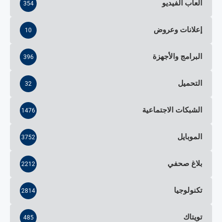
ألعاب الفيديو
354
إعلانات وعروض
10
البرامج والأجهزة
396
التحميل
32
الشبكات الاجتماعية
1476
الموبايل
3752
بلاغ صحفي
2212
تكنولوجيا
2814
تويتاك
485