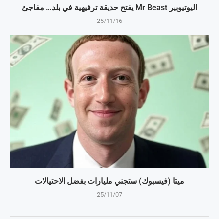
اليوتيوبير Mr Beast يفتح حديقة ترفيهية في بلد… مفاجئ
25/11/16
ميتا (فيسبوك) ستجني مليارات بفضل الاحتيالات
25/11/07