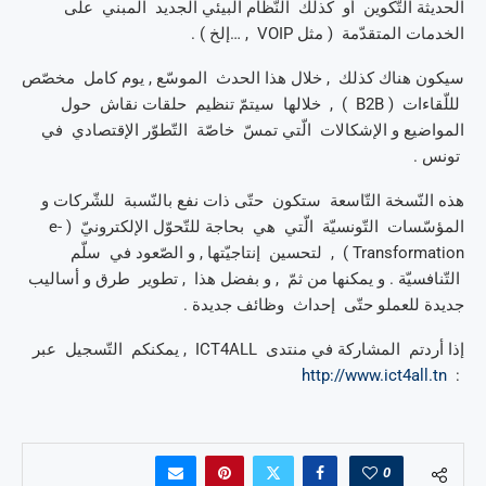
الحديثة التّكوين أو كذلك النّظام البيئي الجديد المبني على
الخدمات المتقدّمة ( مثل VOIP , …إلخ ) .
سيكون هناك كذلك , خلال هذا الحدث الموسّع , يوم كامل مخصّص
لللّقاءات ( B2B ) , خلالها سيتمّ تنظيم حلقات نقاش حول
المواضيع و الإشكالات الّتي تمسّ خاصّة التّطوّر الإقتصادي في
تونس .
هذه النّسخة التّاسعة ستكون حتّى ذات نفع بالنّسبة للشّركات و
المؤسّسات التّونسيّة الّتي هي بحاجة للتّحوّل الإلكترونيّ ( e-
Transformation ) , لتحسين إنتاجيّتها , و الصّعود في سلّم
التّنافسيّة . و يمكنها من ثمّ , و بفضل هذا , تطوير طرق و أساليب
جديدة للعملو حتّى إحداث وظائف جديدة .
إذا أردتم المشاركة في منتدى ICT4ALL , يمكنكم التّسجيل عبر
http://www.ict4all.tn
:
0