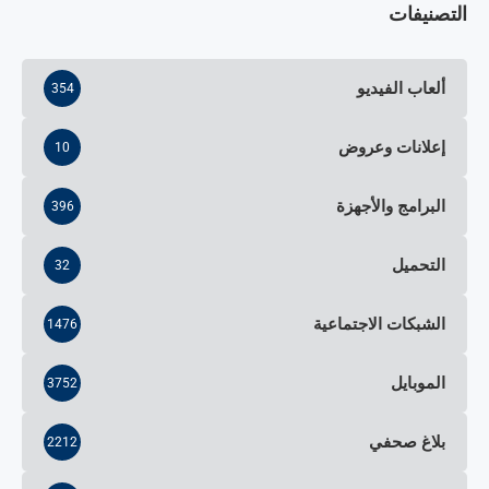
التصنيفات
ألعاب الفيديو
354
إعلانات وعروض
10
البرامج والأجهزة
396
التحميل
32
الشبكات الاجتماعية
1476
الموبايل
3752
بلاغ صحفي
2212