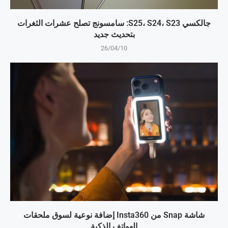
جالكسي S25، S24، S23: سامسونج تصلح عشرات الثغرات
بتحديث جديد
26/04/10
شاشة Snap من Insta360 إضافة نوعية لسوق ملحقات
الهواتف الذكية