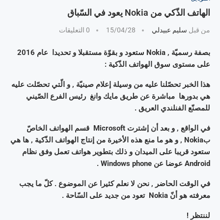
الهاتف الذّكي من Nokia يعود في السّباق
من قبل
سليم عبيدلي
15/04/28
0 التعليقات
بصفة رسميّة , Nokia ستعود و بقوّة مستقبلا و تحديدا عام 2016
على مستوى سوق الهواتف الذّكية :
هذا الخبر تحصّلنا عليه من وسيلة إعلام صينيّة , و الّتي تحصّلت عليه
هي بدورها مباشرة عن طريق مايك وانغ رئيس الفرع الصّيني
للمصنّع الفنلندي العريق .
في الواقع , و بعد أن إشترت Microsoft قسم الهواتف الخاصّ
بNokia , و هو ما منع هذه الأخيرة من إنتاج الهواتف الذّكية , ها هي
ستعود قريبا على الميدان و ذلك بتطوير هواتف تعمل وفق نظام
Android عوضا عن Windows phone .
في الوقت الحاضر , نحن لا نعلم كثيرا عن الموضوع . كلّ ما يجب
معرفته هو أنّ Nokia تعود من جديد على السّاحة .
لننتظر !