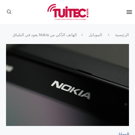
الرئيسية
الموبايل
الهاتف الذّكي من Nokia يعود في السّباق
الموبايل