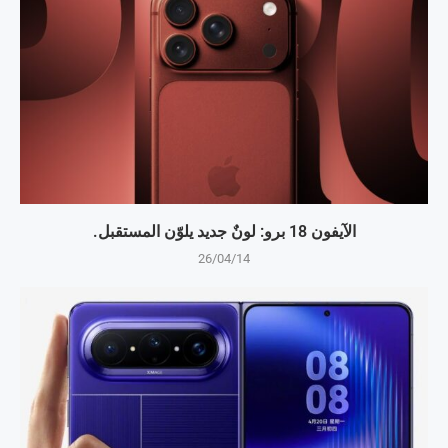
الآيفون 18 برو: لونٌ جديد يلوّن المستقبل.
26/04/14