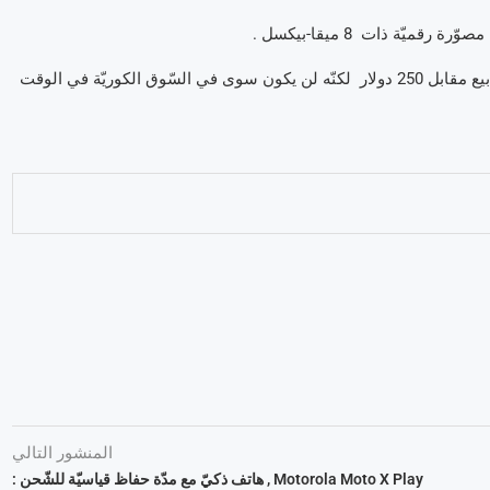
للّذي يهمّه الأمر , هذا الهاتف الذّكيّ سيكون متوفّرا في غضون بضع أسابيع مقابل 250 دولار لكنّه لن يكون سوى في السّوق الكوريّة في الوقت
المنشور التالي
Motorola Moto X Play , هاتف ذكيّ مع مدّة حفاظ قياسيّة للشّحن :