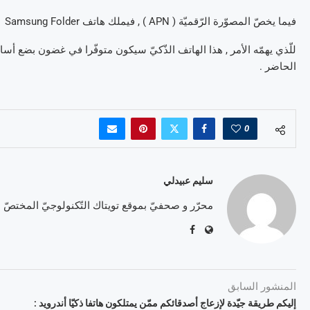
فيما يخصّ المصوّرة الرّقميّة ( APN ) , فيملك هاتف Samsung Folder مصوّرة رقميّة ذات 8 ميقا-بيكسل .
الحاضر .
0
سليم عبيدلي
محرّر و صحفيّ بموقع تويتاك التّكنولوجيّ المختصّ
المنشور السابق
إليكم طريقة جيّدة لإزعاج أصدقائكم ممّن يمتلكون هاتفا ذكيّا أندرويد :