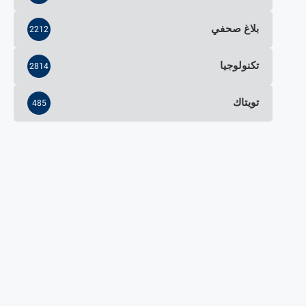
بلاغ صحفي
2212
تكنولوجيا
2814
تويتاك
485