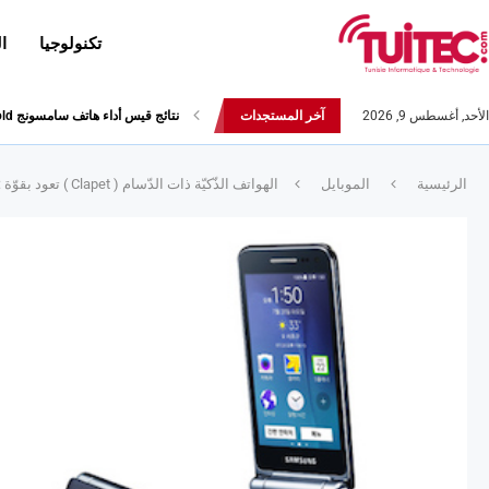
تكنولوجيا
ا
الأحد, أغسطس 9, 2026
آخر المستجدات
نتائج قيس أداء هاتف سامسونج Galaxy Fold لا تثير الإعجاب
الرئيسية
الموبايل
الهواتف الذّكيّة ذات الدّسام ( Clapet ) تعود بقوّة :