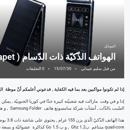
الموبايل
الهواتف الذّكيّة ذات الدّسام ( Clapet ) تعود بقوّة :
من قبل
سليم عبيدلي
15/07/30
0 التعليقات
إذا لم تكونوا مواكبين بعد بما فيه الكفاية , فدعوني أعلمكم أنّ موظة الهواتف ذات الدّسام ( 
السّبب بالذّات , أنشأت شركة سامسونغ هاتف Samsung Folder , و هو منافس مباشر ل LG Gentle .
quad-core متناغم ب1.2 Ghz , و ب 1.5 Go كذاكرة عشوائيّة و بسعة تخزين قابلة للتّمديد تساوي 8 Go .