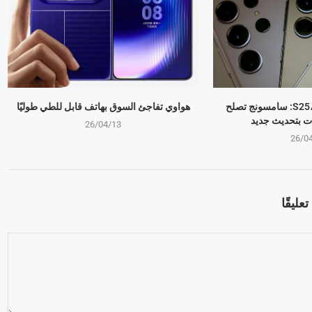
جالكسي S25، S24، S23: سامسونج تصلح
هواوي تفاجئ السوق بهاتف قابل للطي طوليًا
ت بتحديث جديد
26/04/13
26/0
عليقًا