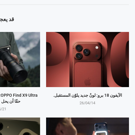
قد يعجب
الآيفون 18 برو: لونٌ جديد يلوّن المستقبل.
a
حقًا أن يحل
26/04/14
4/21