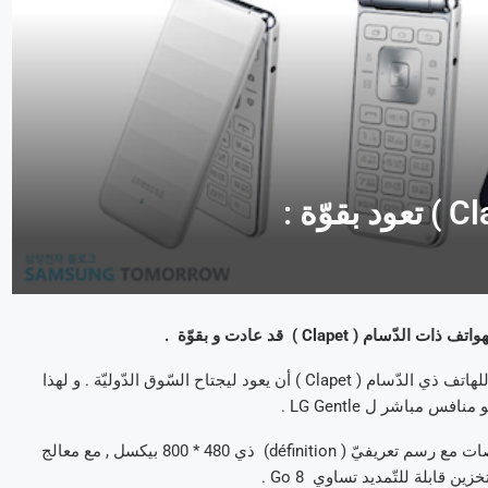
Clapet ) قد عادت و بقوّة .
إذا و في وقت مازالت فيه شعبيّته كبيرة جدّا في كوريا الجنوبيّة , يمكن للهاتف ذي الدّسام ( Clapet ) أن يعود ليجتاح السّوق الدّوليّة . و لهذا
هذا الهاتف الذّكيّ الّذي يزن 155 غرام , يحتوي على شاشة ذات 3.8 بوصات مع رسم تعريفيّ ( définition) ذي 480 * 800 بيكسل , مع معالج