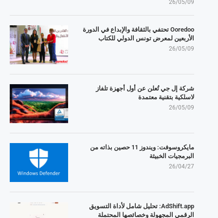
26/05/09
Ooredoo تحتفي بالثقافة والإبداع في الدورة
الأربعين لمعرض تونس الدولي للكتاب
26/05/09
شركة إل جي تُعلن عن أول أجهزة تلفاز
لاسلكية بتقنية معتمدة
26/05/09
مايكروسوفت: ويندوز 11 حصين بذاته من
البرمجيات الخبيثة
26/04/27
AdShift.app: تحليل شامل لأداة التسويق
الرقمي المجهولة وخصائصها المحتملة