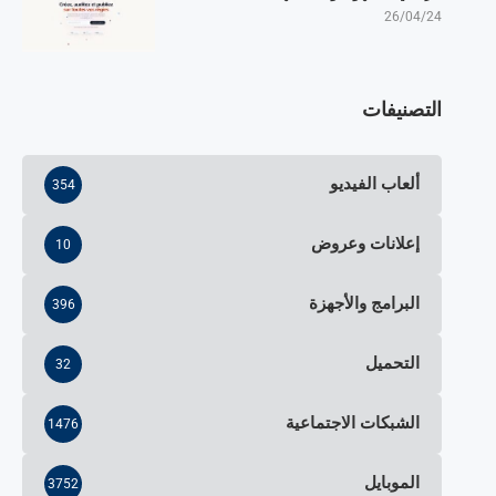
26/04/24
التصنيفات
ألعاب الفيديو
354
إعلانات وعروض
10
البرامج والأجهزة
396
التحميل
32
الشبكات الاجتماعية
1476
الموبايل
3752