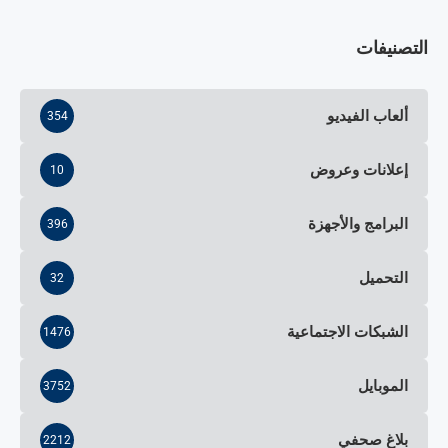
التصنيفات
ألعاب الفيديو
354
إعلانات وعروض
10
البرامج والأجهزة
396
التحميل
32
الشبكات الاجتماعية
1476
الموبايل
3752
بلاغ صحفي
2212