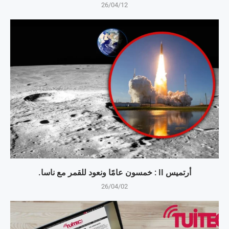
26/04/12
أرتميس II : خمسون عامًا ونعود للقمر مع ناسا.
26/04/02