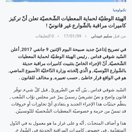
تكنولوجيا
الهيئة الوطنيّة لحماية المعطيات الشّخصيّة تعلن أنّ تركيز
كاميرات مراقبة بالشّوارع غير قانونيّ !
من قبل
سليم عبيدلي
17/01/09
0 التعليقات
في تصريح إذاعيّ جديد صبيحة اليوم الإثنين 9 جانفي 2017, أعلن
السّيد شوقي قداس , رئيس الهيئة الوطنيّة لحماية المعطيات
الشّخصيّة, أنّ الإجراء الخاصّ بتثبيت كاميرات مراقبة حديثة
بالشّوارع التّونسيّة, و الّذي إتّخذته وزارة الدّاخليّة الأسبوع الماضي,
هو في الواقع قرار خاطئ , حسب تعبيره, و مخالف للقانون .
السّيد شوقي قداس , بيّن أنّه من الضّروريّ , قبل كلّ شيء, توفّر
قانون واضح و نصّ تشريعيّ رسميّ يمرّ عبر مجلس نوّاب الشّعب ,
ينظّم حيثيّات هذا الإجراء الجديد و يتفادي أيّ تجاوزات أو خروقات
قد تمسّ من حرمة و خصوصيّة المعطيات الشّخصيّة للتّونسييّن.
هذا و أضاف المتحدّث , أنّه و على غرار ما هو معمول به في الدّول
المتقدّمة , في خصوص كاميرات المراقبة الحديثة في الشّوارع,