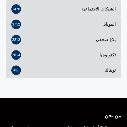
الشبكات الاجتماعية
1476
الموبايل
3752
بلاغ صحفي
2212
تكنولوجيا
2814
تويتاك
485
من نحن