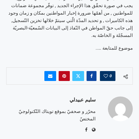
يجب في صورة تحقّق هذا الإجراء الجديد , توفّر مجموعة ضمانات
للمواطنين , من أهمّها ضرورة إخبار المواطنين بمكان و زمان وجود
هذه الكاميرات , و تحديد المدّة الّتي سيتمّ خلالها تخزين التّسجيل,
إلى جانب حقّ المواطن في النّفاذ إلى البيانات السّمعيّة-البصريّة
المسجّلة و الخاصّة به.
موضوع للمتابعة …..
0
سليم عبيدلي
محرّر و صحفيّ بموقع تويتاك التّكنولوجيّ
المختصّ