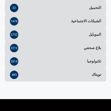
التحميل
32
الشبكات الاجتماعية
1476
الموبايل
3752
بلاغ صحفي
2212
تكنولوجيا
2814
تويتاك
485