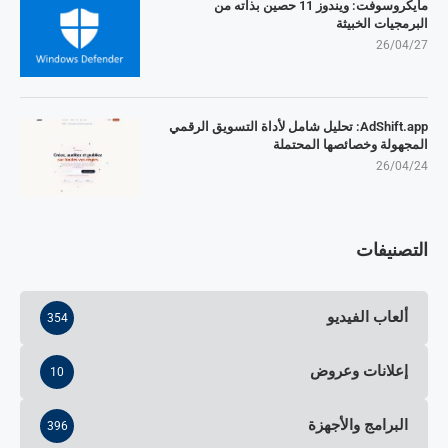
مايكروسوفت: ويندوز 11 حصين بذاته من
البرمجيات الخبيثة
26/04/27
AdShift.app: تحليل شامل لأداة التسويق الرقمي
المجهولة وخصائصها المحتملة
26/04/24
التصنيفات
ألعاب الفيديو
354
إعلانات وعروض
10
البرامج والأجهزة
396