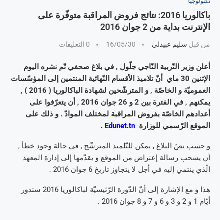
تكنولوجيا
باكالوريا 2016: نتائج فروض المراقبة متوفّرة على
الإنترنت بداية من 2 جوان 2016
من قبل
سليم عبيدلي
16/05/30
0 التعليقات
أعلن وزير التّربية النّاجي جلّول , في بلاغ صحفي تّم نشره اليوم
الإثنين 30 ماي أنّ تلاميذ الأقسام النّهائية المنتمين إلى المؤسّسات
العموميّة و الخاصّة , و المترشّحين لشهادة الباكالوريا ( 2016 ) ,
يمكنهم , في الفترة بين 2 و 26 جوان 2016 , أن يتعرّفوا على
أعدادهم الخاصّة بفروض المراقبة لمختلف الموادّ . و ذلك على
الموقع الرّسمي للوزارة
Edunet.tn
.
و حسب نصّ البلاغ , يمكن للتّلميذ المترشّح , في حالة وجود خطأ ,
أن يسحب رسالة إعتراض من الموقع و يقدّمها إلى إدارة المعهد
الّذي ينتمي إليه في أجل لا يتجاوز تاريخ 6 جوان 2016 .
هذا و مع الإشارة إلى أنّ الدّورة الرّئيسيّة لباكالوريا 2016 ستدور
أيّام 1 و 2 و 3 و 6 و 7 و 8 جوان 2016 .