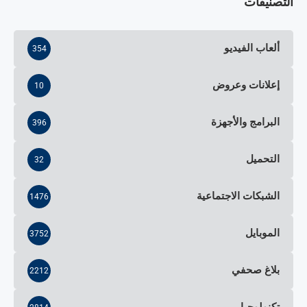
التصنيفات
ألعاب الفيديو
354
إعلانات وعروض
10
البرامج والأجهزة
396
التحميل
32
الشبكات الاجتماعية
1476
الموبايل
3752
بلاغ صحفي
2212