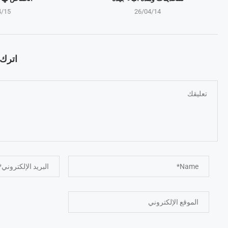
4/15
26/04/14
اترك ت