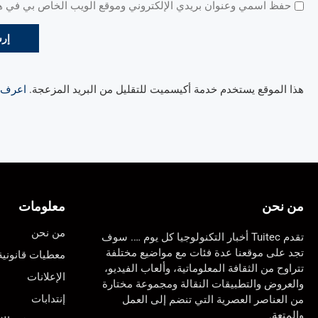
حفظ اسمي وعنوان بريدي الإلكتروني وموقع الويب الخاص بي في هذا
هذا الموقع يستخدم خدمة أكيسميت للتقليل من البريد المزعجة.
اعرف ال
من نحن
معلومات
من نحن
تقدم Tuitec أخبار التكنولوجيا كل يوم …. سوف
تجد على موقعنا عدة فئات مع مواضيع مختلفة
معطيات قانونية
تتراوح من الثقافة المعلوماتية، وألعاب الفيديو،
الإعلانات
والعروض والتطبيقات النقالة ومجموعة مختارة
إنتدابات
من العناصر العصرية التي تنضم إلى العمل
والمتعة.