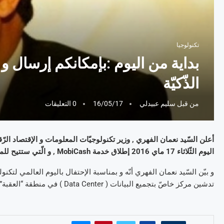
تكنولوجيا
بداية من اليوم :بإمكانكم إرسال و
الذّكيّة
من قبل
سليم عبيدلي
16/05/17
0 التعليقات
أعلن السّيد نعمان الفهري , وزير تكنولوجيّات المعلومات و الإقتصاد ال
اليوم الثّلاثاء 17 ماي 2016 إطلاق خدمة MobiCash , و الّتي ستتيح للمواطنين إمكانيّة إرسال و تلقّي الأموال عن طريق الهاتف الذّكيّ .
تدشين مركز خاصّ بتجميع البيانات ( Data Center ) في منطقة “العقبة” , و هو بالمناسبة , الثّالث من نوعه في تونس .