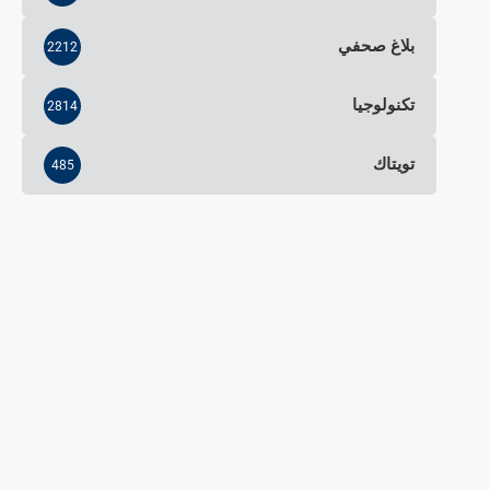
بلاغ صحفي
2212
تكنولوجيا
2814
تويتاك
485