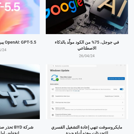
في جوجل، 75% من الكود مولّد بالذكاء
OpenAI: GPT-5.5 يبرمج المهام بذكاء متطور
الاصطناعي
4/24
26/04/24
مايكروسوفت تنهي إعادة التشغيل القسري
شركة BYD تح
للتحديثات وهذه أنباء جيدة
انخفاض لها منذ 4 