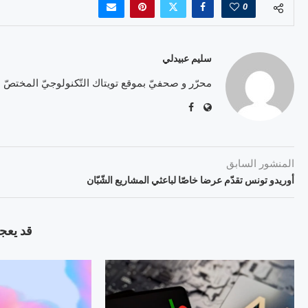
0
سليم عبيدلي
محرّر و صحفيّ بموقع تويتاك التّكنولوجيّ المختصّ
المنشور السابق
أوريدو تونس تقدّم عرضا خاصّا لباعثي المشاريع الشّبّان
قد يعجب