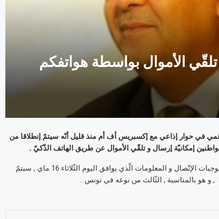
 تلقّي الأموال بواسطة هواتفكم
رّقمي في حوار إذاعي مع إكسبريس أف أم منذ قليل أنّه سيتمّ إنطلاقا من
و بيّن السّيد نعمان الفهري أنّه و بمناسبة الإحتفال باليوم العالمي لتكنولوجيات الإتّصال و المعلومات الّذي يوافق اليوم الثّلاثاء 16 ماي , سيتمّ