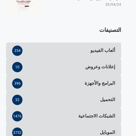
26/04/24
التصنيفات
ألعاب الفيديو
354
إعلانات وعروض
10
البرامج والأجهزة
396
التحميل
32
الشبكات الاجتماعية
1476
الموبايل
3752