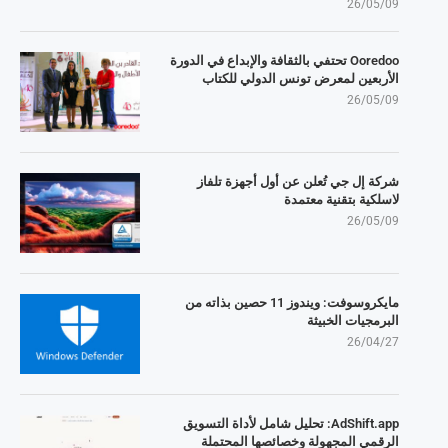
26/05/09
Ooredoo تحتفي بالثقافة والإبداع في الدورة
الأربعين لمعرض تونس الدولي للكتاب
26/05/09
شركة إل جي تُعلن عن أول أجهزة تلفاز
لاسلكية بتقنية معتمدة
26/05/09
مايكروسوفت: ويندوز 11 حصين بذاته من
البرمجيات الخبيثة
26/04/27
AdShift.app: تحليل شامل لأداة التسويق
الرقمي المجهولة وخصائصها المحتملة