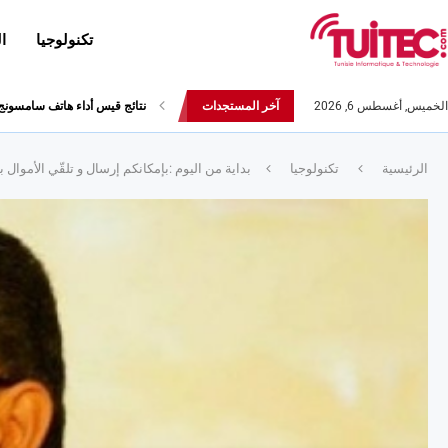
تكنولوجيا
ا
الخميس, أغسطس 6, 2026
آخر المستجدات
العلامة التجارية Realme تعلن عن هاتفها Realme 5s
الرئيسية
تكنولوجيا
بداية من اليوم :بإمكانكم إرسال و تلقّي الأموال 