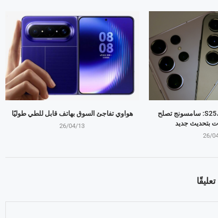
جالكسي S25، S24، S23: سامسونج تصلح
هواوي تفاجئ السوق بهاتف قابل للطي طوليًا
ت بتحديث جديد
26/04/13
26/0
عليقًا