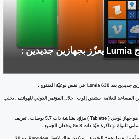
رّئيس المساعد للعلامة ستيفن إلوب , خلال المؤتمر الدولي للهواتف , بجلب
إذن , و بحسب هذه الأخبار , سيكون الجهاز الجديد Lumia Cityman . و هو جهاز لوحي ( Tablette ) مزوّد بشاشة ذات 5.7 بوصات , تعريف
من ناحية سعة التّخزين , سيكون مزوّدا ب32 Go كسعة تخزين داخليّة . و أخيرا فيما يخصّ الصّورة , سيكون هناك لاقط Pureview ذو 20