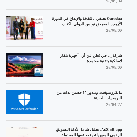
26/05/09
Ooredoo تحتفي بالثقافة والإبداع في الدورة
الأربعين لمعرض تونس الدولي للكتاب
26/05/09
شركة إل جي تُعلن عن أول أجهزة تلفاز
لاسلكية بتقنية معتمدة
26/05/09
مايكروسوفت: ويندوز 11 حصين بذاته من
البرمجيات الخبيثة
26/04/27
AdShift.app: تحليل شامل لأداة التسويق
الرقمي المجهولة وخصائصها المحتملة