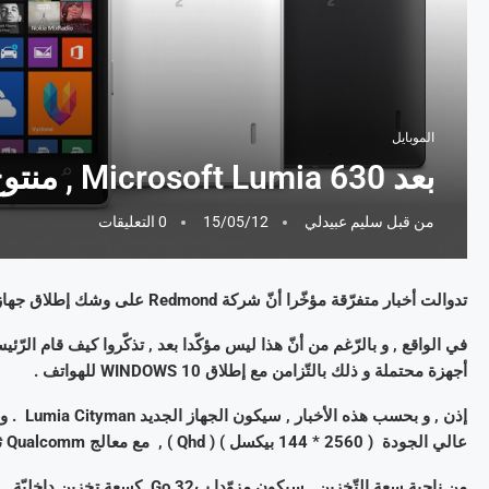
الموبايل
بعد Microsoft Lumia 630 , منتوج Lumia يعزّز بجهازين جديدين :
من قبل
سليم عبيدلي
15/05/12
0 التعليقات
تدوالت أخبار متفرّقة مؤخّرا أنّ شركة Redmond على وشك إطلاق جهازين جديدين بعد Lumia 630 في نفس نوعيّة المنتوج .
في الواقع , و بالرّغم من أنّ هذا ليس مؤكّدا بعد , تذكّروا كيف قام ال
أجهزة محتملة و ذلك بالتّزامن مع إطلاق WINDOWS 10 للهواتف .
عالي الجودة ( 2560 * 144 بيكسل ) ( Qhd ) , مع معالج Qualcomm ثماني النواة و ذاكرة حيّة ذات 3 Go يدفعان الجميع .