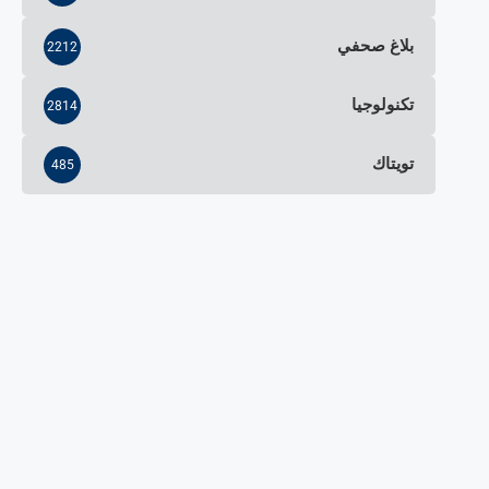
بلاغ صحفي
2212
تكنولوجيا
2814
تويتاك
485