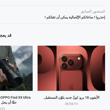
المنشور السابق
إحذروا ! ساعاتكم الإتّصالية يمكن أن تقتلكم !
قد يعجب
الآيفون 18 برو: لونٌ جديد يلوّن المستقبل.
a
حقًا أن يحل
26/04/14
4/21