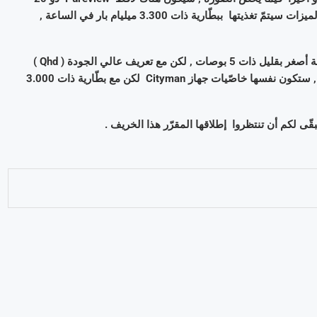
مليون بيكسل من الخلف و كاميرا 5 ميقا-بيكسل من الأمام . كلّ هذه الميزات سيتمّ تغذيتها ببطّارية ذات 3.300 ميليام بار في الساعة ,
فيما يخصّ الجهاز الثاني , سيكون Talkman , الّذي سيكون مزوّدا بشاشة أصغر بقليل ذات 5 بوصات , لكن مع تعريف عالي الجودة ( Qhd )
كذلك , و معالج Qualcomm سداسي النواة . بالنّسبة لباقي الخاصّيات , ستكون نفسها خاصّيات جهاز Cityman لكن مع بطّارية ذات 3.000