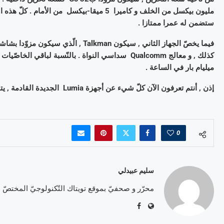
ستضمن له عمرا ممتازا .
ميليام بار في الساعة .
إذن , أنتم تعرفون الآن كلّ شيء عن أجهزة Lumia الجديدة القادمة , يتبقّى لكم أن تنتظروا إطلاقها المقرّر هذا الخريف .
0
سليم عبيدلي
محرّر و صحفيّ بموقع تويتاك التّكنولوجيّ المختصّ