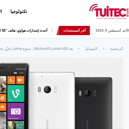
تكنولوجيا
ا
الأحد, أغسطس 9, 2026
آخر المستجدات
أحدث إصدارات هواوي: هاتف “nova 8 SE” ينطلق رسميا مع أربع...
الرئيسية
الموبايل
بعد Microsoft Lumia 630 , منتوج Lumia يعزّز بجهازين جديدين :