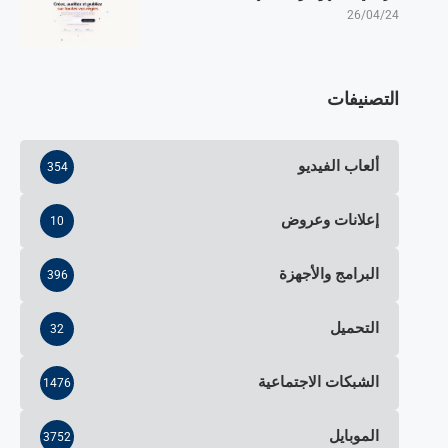
26/04/24
التصنيفات
ألعاب الفيديو
354
إعلانات وعروض
10
البرامج والأجهزة
396
التحميل
32
الشبكات الاجتماعية
1476
الموبايل
3752