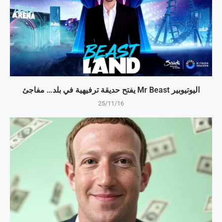
اليوتيوبير Mr Beast يفتح حديقة ترفيهية في بلد… مفاجئ
25/11/16