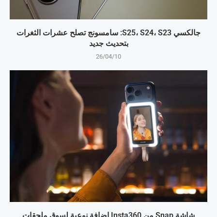
جالكسي S25، S24، S23: سامسونج تصلح عشرات الثغرات
بتحديث جديد
26/04/10
شاشة Snap من Insta360 إضافة نوعية لسوق ملحقات