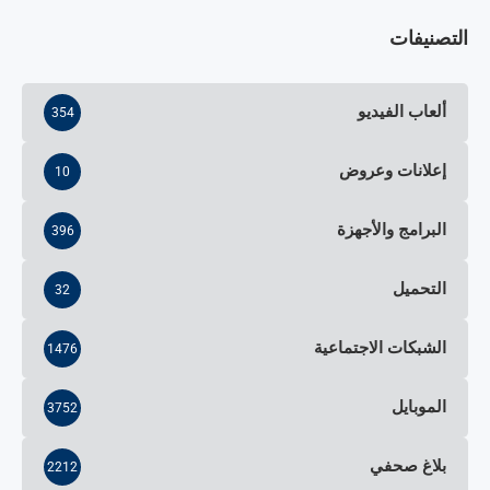
التصنيفات
ألعاب الفيديو
354
إعلانات وعروض
10
البرامج والأجهزة
396
التحميل
32
الشبكات الاجتماعية
1476
الموبايل
3752
بلاغ صحفي
2212