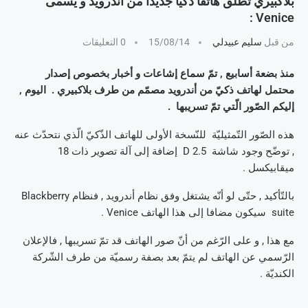
بلاكبيري تطلق هاتفا ذكيّا جديدا من أندرويد و يسمّى
Venice :
من قبل
سليم عبيدلي
15/08/14
0 التعليقات
منذ بضعة أسابيع , تمّ سماع إشاعات و أخبار بخصوص إصدار
محتمل لهاتف ذكيّ من أندرويد مصمّم من طرف بلاكبيري . اليوم ,
إليكم الصّور الّتي تمّ تسريبها .
هذه الصّور التّمثيليّة للنّسخة الأولى للهاتف الذّكيّ الّذي نتحدّث عنه
, توضّح وجود شاشة D 2.5 إضافة إلى آلة تصوير ذات 18
ميقابيكسل .
بالتّأكيد , حتّى لو أنّه يشتغل وفق نظام أندرويد , فنظام Blackberry
suite سيكون مضافا إلى هذا الهاتف Venice .
مع هذا , و على الرّغم من أنّ صور الهاتف قد تمّ تسريبها , فالإعلان
الرّسمي عن الهاتف لم يتمّ بعد بصفة رسميّة من طرف الشّركة
الكنديّة .