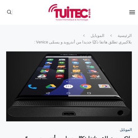
الرئيسية
الموبايل
بلاكبيري تطلق هاتفا ذكيّا جديدا من أندرويد و يسمّى Venice :
الموبايل