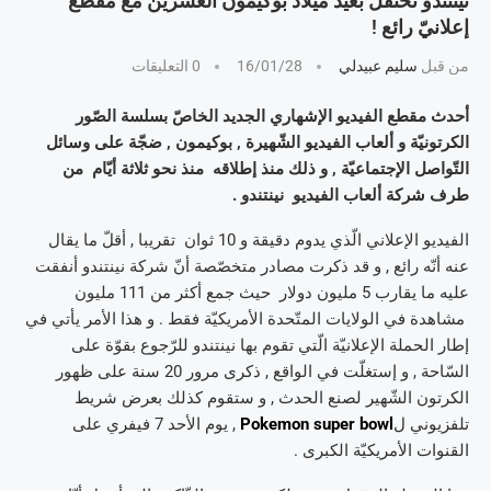
نينتندو تحتفل بعيد ميلاد بوكيمون العشرين مع مقطع
إعلانيّ رائع !
من قبل
سليم عبيدلي
16/01/28
0 التعليقات
أحدث مقطع الفيديو الإشهاري الجديد الخاصّ بسلسة الصّور
الكرتونيّة و ألعاب الفيديو الشّهيرة , بوكيمون , ضجّة على وسائل
التّواصل الإجتماعيّة , و ذلك منذ إطلاقه منذ نحو ثلاثة أيّام من
طرف شركة ألعاب الفيديو نينتندو .
الفيديو الإعلاني الّذي يدوم دقيقة و 10 ثوان تقريبا , أقلّ ما يقال
عنه أنّه رائع , و قد ذكرت مصادر متخصّصة أنّ شركة نينتندو أنفقت
عليه ما يقارب 5 مليون دولار حيث جمع أكثر من 111 مليون
مشاهدة في الولايات المتّحدة الأمريكيّة فقط . و هذا الأمر يأتي في
إطار الحملة الإعلانيّة الّتي تقوم بها نينتندو للرّجوع بقوّة على
السّاحة , و إستغلّت في الواقع , ذكرى مرور 20 سنة على ظهور
الكرتون الشّهير لصنع الحدث , و ستقوم كذلك بعرض شريط
تلفزيوني ل
Pokemon super bowl
, يوم الأحد 7 فيفري على
القنوات الأمريكيّة الكبرى .