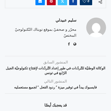
0
سليم عبيدلي
محرّر و صحفيّ بموقع تويتاك التّكنولوجيّ
المختصّ
المنشور السابق
الوكالة الوطنيّة للتّردّدات في طور إعداد التّردّدات لإفتتاح تكنولوجيّة الجيل
الرّابع في تونس
المنشور التالي
فايسبوك يبدأ في توفير ميزة ” ردود الفعل ” لجميع مستعمليه
قد يعجبك أيضًا