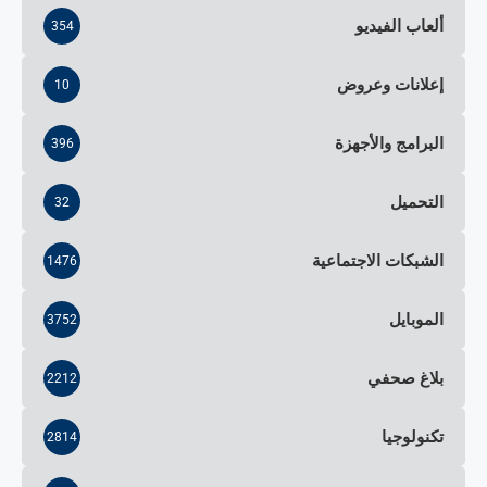
ألعاب الفيديو
354
إعلانات وعروض
10
البرامج والأجهزة
396
التحميل
32
الشبكات الاجتماعية
1476
الموبايل
3752
بلاغ صحفي
2212
تكنولوجيا
2814