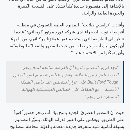
بالإضافة إلى مقصورة جديدة كلياً تشدّد على الفسحة الكبيرة
والجودة العالية والراحة.
وأفادت “ترايسي ديلايت”، المديرة العامة للتسويق في منطقة
أفريقيا جنوب الصحراء لدى شركة فورد موتور كومباني: “عندما
ننظر إلى الطريقة التي يستخدم فيها عملاؤنا مركباتهم، من المهمّ
أن يكون بيك أب رنجر صلب من حيث المظهر والفعاليّة الوظيفيّة،
وأن يتمكّنوا من الاعتماد عليه.”
“وجد فريق التصميم لدينا أنّ الفرصة سانحة لمنح رنجر
الجديد المزيد من الصلابة، وتعزيز عناصر تصميم فورد المتين
Built Ford Tough على غرار الفتحتين عند جانبي الشبكة
الأمامية – مع الحفاظ على خصائص الديناميكية الهوائية
الممتازة في رنجر.”
حيث أنّ المظهر العصريّ الجديد يمنح بيك أب رنجر حضوراً قوياً
على الطريق، ويعكس على الفور قدراته الهائلة. يتميّز التصميم
بشبكة أمامية شبه منحرفة جديدة مفعمة بالقوّة، محاطة بمصابيح