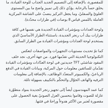
للمقصورة، بالإضافة إلى التصميم الجديد الجذاب للوحة القيادة، ما
يخلق حساً بالرحابة. يؤدّي ذلك إلى تمييز واضح ما بين المستوى
العلويّ والسفليّ، وما يجعل التركيز ينصبّ على الشاشة المركزية
العاملة باللمس قياس 8 بوصات (في طرازات محدّدة).
ولوحة العدادات ومؤشرات القيادة الجديدة هي نفسها في كافة
طرازات بيك أب رنجر الجديدة، باستثناء الطراز الأساسيّ الذي
يستخدم لوحة العدادات ومؤشرات القيادة من الطراز السابق.
كما تمّ تحديث مستويات التجهيزات والمواصفات لتعكس
التكنولوجيا الحديثة التي تقدّمها فورد. من جهة أخرى، نجد خلف
المقود شاشتَي TFT جديدتين في لوحة العدّادات ومؤشرات القيادة
تقدّمان للسائقين معلومات حول المركبة، وبيانات القيادة في الدفع
الرباعيّ، والكمبيوتر المتعدّد الوظائف، بالإضافة إلى معلومات
الترفيه والهاتف الجوّال والتحكّم بالتكييف بسهولة تامّة.
كما عمد المهندسون أيضاً إلى تجهيز رنجر الجديدة بمواد متطوّرة
عازلة للصوت وقاموا بتحسين العزل الصوتيّ بغية الحصول على
مقصورة تُعتبر من الأكثر هدوءاً وراحةً في فئتها.