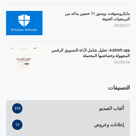
مايكروسوفت: ويندوز 11 حصين بذاته من
البرمجيات الخبيثة
26/04/27
AdShift.app: تحليل شامل لأداة التسويق الرقمي
المجهولة وخصائصها المحتملة
26/04/24
التصنيفات
ألعاب الفيديو
354
إعلانات وعروض
10