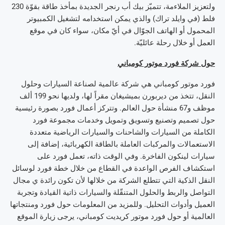
ولتعزيز الملاءمة، تتميّز بيك أب رنجر الجديدة بمأخذ طاقة بقوّة 230
فلط (في وايلد تراك) والذي يمكن استخدامه لتشغيل الكمبيوتر
المحمول أو الهاتف الجوّال في أيّ مكان، سواء كان في موقع
العمل أو خلال رحلة عائليّة.
حول شركة فورد موتور كومباني
فورد موتور كومباني هي شركة عالمية لصناعة السيارات وحلول
النقل، تتخذ من ديربورن بميشيغان مقراً لها، ولديها نحو 199 ألف
موظف و67 منشأة حول العالم. وتتركز أعمال فورد بصورة رئيسية
حول تصميم وتصنيع وتسويق وتمويل وخدمات مجموعة فورد
الكاملة من السيارات والشاحنات والسيارات الرياضية متعددة
الاستعمالات والمركبات العاملة بالطاقة الكهربائية، إضافة إلى
سيارات لينكون الفاخرة. وفي الوقت ذاته، تعمل فورد على
استكشاف الفرص الواعدة في القطاع من خلال خطة فورد لوسائل
النقل الذكية التي تتطلع الشركة من خلالها لأن تكون رائدة ي مجال
التواصل والربط والحلول المتنقّلة والسيارات ذاتية القيادة وتجربة
العميل وأدوات التحليل. وللمزيد من المعلومات حول فورد ومنتجاتها
العالمية أو حول فورد موتور كريديت كومباني، يرجى زيارة الموقع