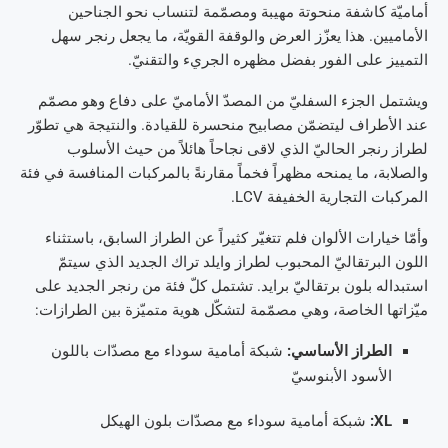
أماميّة كاشفة منحوتة مهيبة ومصمّمة لتنساب نحو الجناحين
الأماميين. هذا يعزّز العرض والوقفة القويّة، ما يجعل رنجر سهل
التمييز على الفور بفضل مظهره الجريء والتقنيّ.
ويشتمل الجزء السفليّ من المصدّ الأماميّ على دفاع وهو مصمّم
عند الأطراف ليتضمّن مصابيح منحسرة للقيادة. والنتيجة هي تطوّر
لطراز رنجر الحاليّ الذي لاقى نجاحاً هائلاً من حيث الأسلوب
والصلابة، ما يمنحه مظهراً فخماً مقارنةً بالمركبات المنافسة في فئة
المركبات التجارية الخفيفة LCV.
وأمّا خيارات الألوان فلم تتغيّر كثيراً عن الطراز السابق، باستثناء
اللون البرتقاليّ المحبوب لطراز وايلد تراك الجديد الذي سيتمّ
استبداله بلون برتقاليّ برايد. تشتمل كلّ فئة من رنجر الجديد على
ميّزاتها الخاصة، وهي مصمّمة لتشكّل هوية متميّزة بين الطرازات:
الطراز الأساسي:
شبكة أمامية سوداء مع مصدّات باللون
الأسود الأبنوسيّ
XL
:
شبكة أمامية سوداء مع مصدّات بلون الهيكل