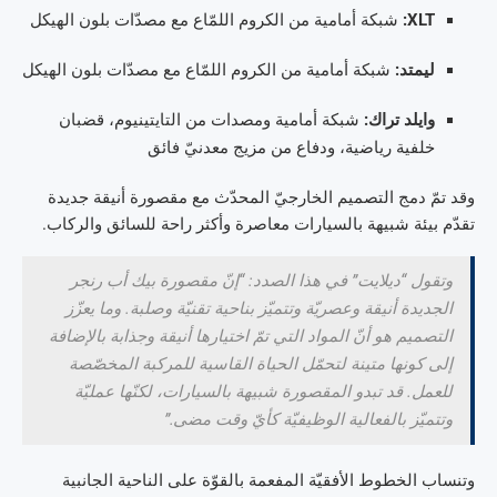
XLT
:
شبكة أمامية من الكروم اللمّاع مع مصدّات بلون الهيكل
ليمتد:
شبكة أمامية من الكروم اللمّاع مع مصدّات بلون الهيكل
وايلد تراك:
شبكة أمامية ومصدات من التايتينيوم، قضبان
خلفية رياضية، ودفاع من مزيج معدنيّ فائق
وقد تمّ دمج التصميم الخارجيّ المحدّث مع مقصورة أنيقة جديدة
تقدّم بيئة شبيهة بالسيارات معاصرة وأكثر راحة للسائق والركاب.
وتقول “ديلايت” في هذا الصدد: “إنّ مقصورة بيك أب رنجر
الجديدة أنيقة وعصريّة وتتميّز بناحية تقنيّة وصلبة. وما يعزّز
التصميم هو أنّ المواد التي تمّ اختيارها أنيقة وجذابة بالإضافة
إلى كونها متينة لتحمّل الحياة القاسية للمركبة المخصّصة
للعمل. قد تبدو المقصورة شبيهة بالسيارات، لكنّها عمليّة
وتتميّز بالفعالية الوظيفيّة كأيّ وقت مضى.”
وتنساب الخطوط الأفقيّة المفعمة بالقوّة على الناحية الجانبية