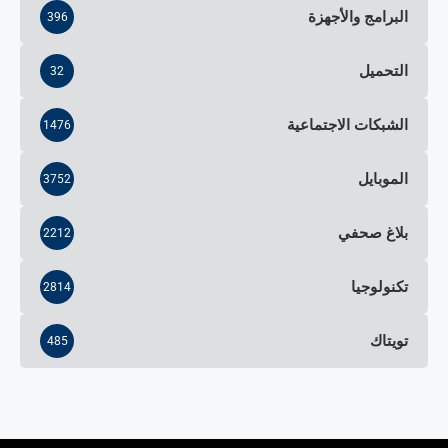
البرامج والأجهزة
396
التحميل
32
الشبكات الاجتماعية
1476
الموبايل
3752
بلاغ صحفي
2212
تكنولوجيا
2814
تويتاك
485