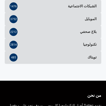
الشبكات الاجتماعية
1476
الموبايل
3752
بلاغ صحفي
2212
تكنولوجيا
2814
تويتاك
485
من نحن
تقدم Tuitec أخبار التكنولوجيا كل يوم …. سوف تجد على موقعنا