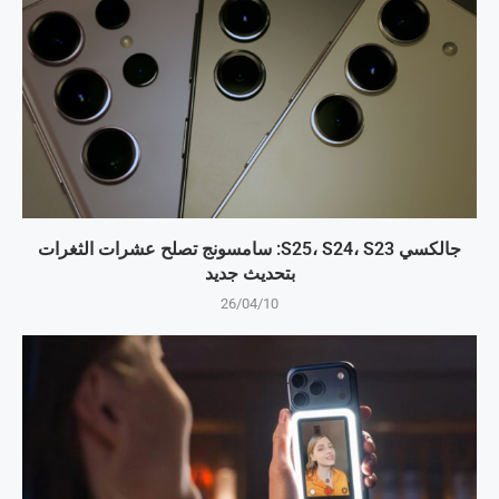
جالكسي S25، S24، S23: سامسونج تصلح عشرات الثغرات
بتحديث جديد
26/04/10