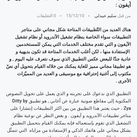
آيفون :
من قبل
سليم عبيدلي
15/12/10
0 التعليقات
هناك العديد من التّطبيقات المتاحة شكل مجاني على متاجر
التطبيقات سواء الخاصة بنظام تشغيل الآندرويد أو نظام تشغيل
الآيفون و التي تقدم مختلف الخدمات التي يمكن للمستخدمين
الإستفادة منها
، لكن أغلب الخدمات المتاحة قد تكون بديهية و
عادية جدّا للبعض عكس التطبيق الذي سوف نتعرف عليه اليوم , و
هو تطبيقا مجاني مميز للغاية يمكنك من خلاله القيام بتحويل أي نصّ
مكتوب إلى أغنية إحترافية مع موسيقى و العديد من المميّزات
الأخرى .
التطبيق الذي ندعوك غلى تجربته و الذي يعمل على تحويل النصوص
المكتوبة إلى مقاطع صوتية عبارة عن أغاني , هو تطبيق
Ditty by
Zya
، حيث يعتبر هذا التطبيق من بين اكثر التطبيقات إنتشارا على
متاجر تطبيقات الآندرويد و آيفون . و بغض النظر عن نوعية نظام
التشغيل الذي تقوم بإستعماله فإنه يمكنك القيام بتحميل التطبيق
بشكل مجاني على هاتفك الذكي و الإستفادة من مزاياه التي تتمثّل