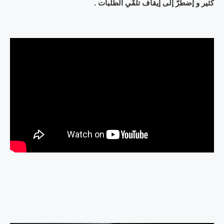
كثير و إضطرّ إلى إيقاف تلقّي الطّلبات .