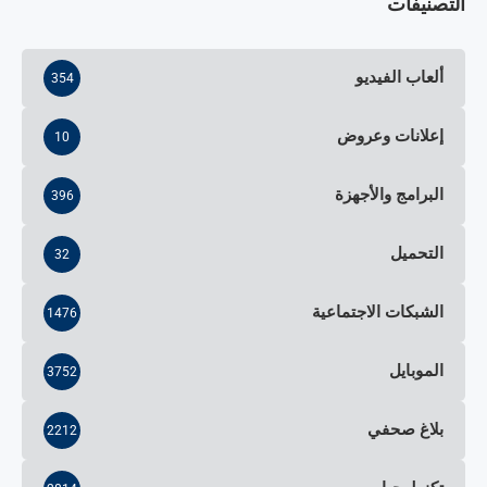
التصنيفات
ألعاب الفيديو
354
إعلانات وعروض
10
البرامج والأجهزة
396
التحميل
32
الشبكات الاجتماعية
1476
الموبايل
3752
بلاغ صحفي
2212