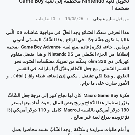
تحويل لعبة Nintendo محطّمة إلى لعبة Game Boy
ضخمة !
من قبل
سليم عبيدلي
15/05/26
0 التعليقات
هذا الحرفي متعدّد الصّنائع وجد الحلّ في مواجهة شاشات DS الّتي
غالبا ما تكون هشّة جدّا . في الواقع , هذا الشّابّ المسمّى أنتوني
توماس , جاءته فكرة إعادة صنع لعبة Game Boy Advance ضخمة
إنطلاقا من الجزء السّفلي من Nintendo DS و هذا بفضل مقاوم
كهربائي ذي 330 ohm يمكّنه من تحريك مضخّمات الصّوت نحو
القسم السّفلي , مع جعل النّظام يتقبّل أنّها مازالت في القسم
العلوي , و هذا لكي تشتغل . يكفي إذن إضافة غطاء واق ( étui ) . و
الأمور صارت على ما يرام .
فكرة Macro Game Boy كان لها نجاح كبير إلى درجة جعل الشّابّ
يقرّر إستثمار هذا النّجاح و ربح بعض المال , حيث أعاد بيعها بسعر
130 دولار أمريكي بالنّسبة لMacro كامل و 110 دولار أمريكي إذا
تمّ تزويده بذراع لعبة غير صالح .
و أمام طلبات متزايدة و مكثّفة , وجد الشّابّ نفسه محاصرا بعمل