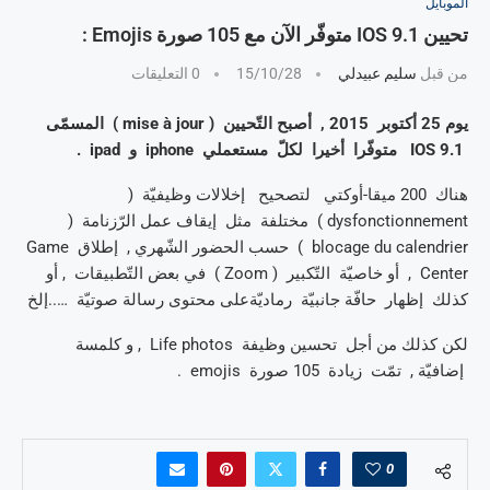
الموبايل
تحيين IOS 9.1 متوفّر الآن مع 105 صورة Emojis :
من قبل
سليم عبيدلي
15/10/28
0 التعليقات
يوم 25 أكتوبر 2015 , أصبح التّحيين ( mise à jour ) المسمّى
IOS 9.1 متوفّرا أخيرا لكلّ مستعملي iphone و ipad .
هناك 200 ميقا-أوكتي لتصحيح إخلالات وظيفيّة (
dysfonctionnement ) مختلفة مثل إيقاف عمل الرّزنامة (
blocage du calendrier ) حسب الحضور الشّهري , إطلاق Game
Center , أو خاصيّة التّكبير ( Zoom ) في بعض التّطبيقات , أو
كذلك إظهار حافّة جانبيّة رماديّةعلى محتوى رسالة صوتيّة …..إلخ
لكن كذلك من أجل تحسين وظيفة Life photos , و كلمسة
إضافيّة , تمّت زيادة 105 صورة emojis .
0