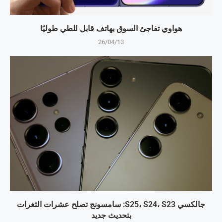
هواوي تفاجئ السوق بهاتف قابل للطي طوليًا
26/04/13
جالكسي S25، S24، S23: سامسونج تصلح عشرات الثغرات
بتحديث جديد