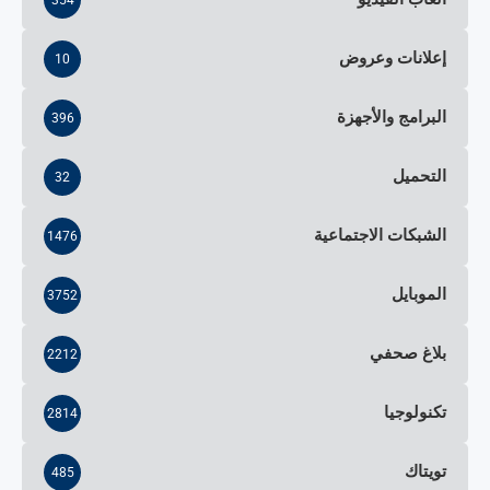
إعلانات وعروض
10
البرامج والأجهزة
396
التحميل
32
الشبكات الاجتماعية
1476
الموبايل
3752
بلاغ صحفي
2212
تكنولوجيا
2814
تويتاك
485