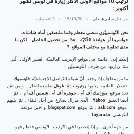
ترتيب 10 مواقع الأولى الأكثر زيارة في تونس لشهر
أكتوبر :
من قبل
سليم عبيدلي
15/10/30
0 التعليقات
نحن التّونسييّون نمضي معظم وقتنا ملتصقين أمام شاشات
حواسيبنا أو هواتفنا الذّكيّة . هذا من تحصيل الحاصل . لكن ما
مدى تجاوبنا مع مختلف المواقع ?
إليكم إذن , قائمة في مواقع الإنترنت العالميّة العشر الأولى الّتي
تتمّ زيارتها من طرف التّونسييّن :
ما من مفاجأة إذا وجدنا أنّ شبكة التّواصل الإجتماعيّة
فايسبوك
تتصدّر القائمة , يليها
يوتيوب
ثمّ
غوغل
بطبيعة الحال . و من ثمّ ,
نجد مواقع
موزاييك أف أم
,
جوهرة أف أم
,
شمس أف أم
, ثمّ
أيضا العتيق
Yahoo
, الّذي مازال يصارع من أجل البقاء . ثمّ يليهم
موقع
ask.com
, ثمّ موقع
blogspot.com
و أخيرا موقعنا
التّونسي
Tayara.tn
.
من جهة أخرى , و إذا إنحصرنا في التّرتيب التّونسي فقط , فهو