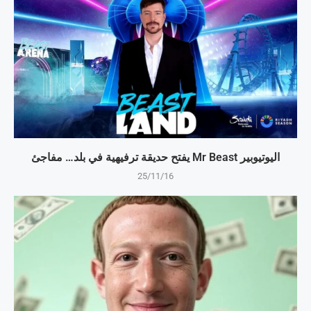
اليوتيوبير Mr Beast يفتح حديقة ترفيهية في بلد… مفاجئ
25/11/16