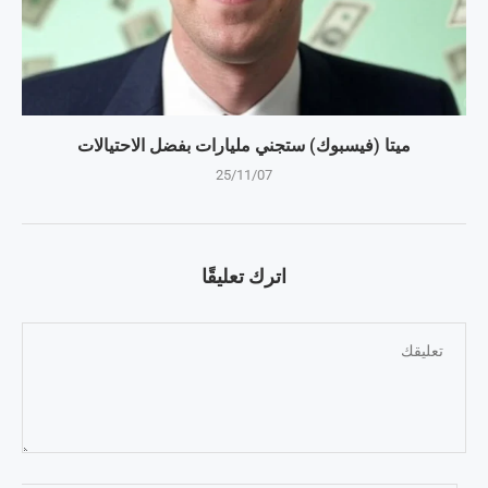
ميتا (فيسبوك) ستجني مليارات بفضل الاحتيالات
25/11/07
اترك تعليقًا