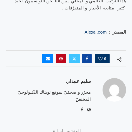
هذا التّرتيب العالمي و المحلّي يبيّن أنّنا نحن التّونسييّون نحبّذ
كثيرا متابعة الأخبار و المتفرّقات .
المصدر
:
Alexa .com
0
سليم عبيدلي
محرّر و صحفيّ بموقع تويتاك التّكنولوجيّ
المختصّ
المنشور السابق