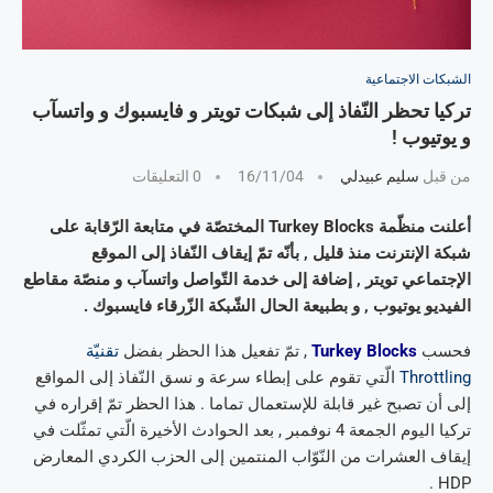
الشبكات الاجتماعية
تركيا تحظر النّفاذ إلى شبكات تويتر و فايسبوك و واتسآب
و يوتيوب !
من قبل
سليم عبيدلي
16/11/04
0 التعليقات
أعلنت منظّمة Turkey Blocks المختصّة في متابعة الرّقابة على
شبكة الإنترنت منذ قليل , بأنّه تمّ إيقاف النّفاذ إلى الموقع
الإجتماعي تويتر , إضافة إلى خدمة التّواصل واتسآب و منصّة مقاطع
الفيديو يوتيوب , و بطبيعة الحال الشّبكة الزّرقاء فايسبوك .
فحسب
Turkey Blocks
, تمّ تفعيل هذا الحظر بفضل
تقنيّة
Throttling
الّتي تقوم على إبطاء سرعة و نسق النّفاذ إلى المواقع
إلى أن تصبح غير قابلة للإستعمال تماما . هذا الحظر تمّ إقراره في
تركيا اليوم الجمعة 4 نوفمبر , بعد الحوادث الأخيرة الّتي تمثّلت في
إيقاف العشرات من النّوّاب المنتمين إلى الحزب الكردي المعارض
HDP .