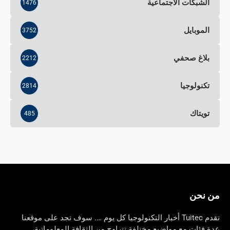
الشبكات الاجتماعية
1476
الموبايل
3752
بلاغ صحفي
2212
تكنولوجيا
2814
تويتاك
485
من نحن
تقدم Tuitec أخبار التكنولوجيا كل يوم …. سوف تجد على موقعنا
عدة فئات مع مواضيع مختلفة تتراوح من الثقافة المعلوماتية،