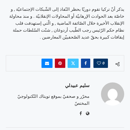
يذكر أنّ تركيا تقوم دوريّا بحظر النّفاذ إلى الشّبكات الإجتماعيّة , و
خاصّة بعد الحوادث الإرهابيّة أو المحاولات الإنقلابيّة . و منذ محاولة
الإنقلاب الأخيرة خلال الصّائفة الماضية , و الّتي إستهدفت قلب
نظام حكم الرّئيس رجب الطّيب أردوغان , شنّت السّلطات حملة
إيقافات كبيرة بحقّ عديد الصّحفييّن المعارضين .
0
سليم عبيدلي
محرّر و صحفيّ بموقع تويتاك التّكنولوجيّ
المختصّ