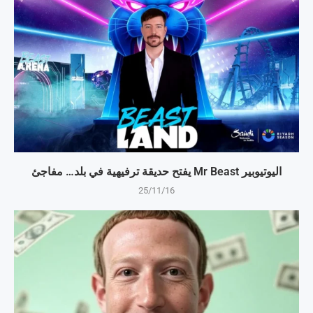
اليوتيوبير Mr Beast يفتح حديقة ترفيهية في بلد… مفاجئ
25/11/16