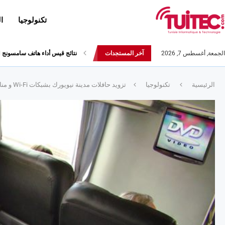
تكنولوجيا
ا
الجمعة, أغسطس 7, 2026
آخر المستجدات
أحدث إصدارات هواوي: هاتف “nova 8 SE” ينطلق رسميا مع أربع...
الرئيسية
تكنولوجيا
تزويد حافلات مدينة نيويورك بشبكات Wi-Fi و منافذ USB للشّحن و شاشات بلازما !