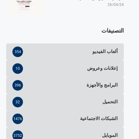
26/04/24
التصنيفات
ألعاب الفيديو
354
إعلانات وعروض
10
البرامج والأجهزة
396
التحميل
32
الشبكات الاجتماعية
1476
الموبايل
3752