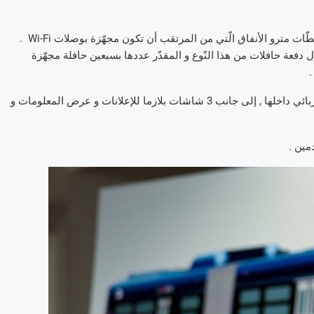
ففي الواقع , سترى هذه الحافلات الإستثنائيّة النّور قريبا , إلى جانب محطّات مترو الأنفاق الّتي من المرتقب أن تكون مجهّزة بوصلات Wi-Fi .
Metropolitan Transportation Author لإطلاق أوّل دفعة حافلات من هذا النّوع و المقدّر عددها بسبعين حافلة مجهّزة
و ستحتوي الحافلات الجديدة على ما يقارب 55 منفذ USB للشّحن الكهربائي داخلها , إلى جانب 3 شاشات بلازما للإعلانات و عرض المعلومات و