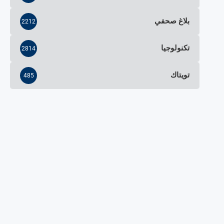
بلاغ صحفي
2212
تكنولوجيا
2814
تويتاك
485