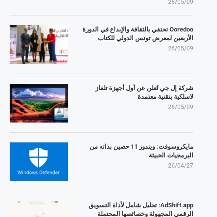
26/05/09
Ooredoo تحتفي بالثقافة والإبداع في الدورة
الأربعين لمعرض تونس الدولي للكتاب
26/05/09
شركة إل جي تُعلن عن أول أجهزة تلفاز
لاسلكية بتقنية معتمدة
26/05/09
مايكروسوفت: ويندوز 11 حصين بذاته من
البرمجيات الخبيثة
26/04/27
AdShift.app: تحليل شامل لأداة التسويق
الرقمي المجهولة وخصائصها المحتملة