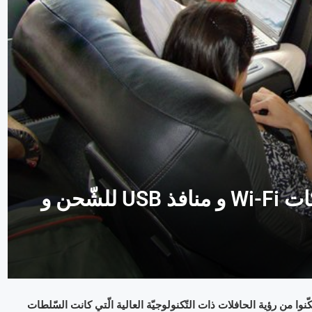
تزويد حافلات مدينة نيويورك بشبكات Wi-Fi و منافذ USB للشّحن و
نوا من رؤية الحافلات ذات التّكنولوجيّة العالية الّتي كانت السّلطات