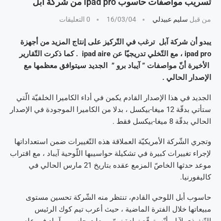
تسريب مواصفات حاسوب ipad pro من شركة آبل
من قبل
سليم عبيدلي
16/03/04
0 التعليقات
يبدو أن شركة آبل ترغب في التّركيز على إنتاج المزيد من أجهزة
ipad pro ، مع التّخلي تدريجيّا عن ipad aire . كما ذكرت التّقارير
الأخيرة أنّ مواصفات ” آيباد برو ” الجديد سيتوافق معظمها مع
الإصدار الحالي .
الجديد في هذا الإصدار القادم يكمن في أداء الكاميرا الخلفيّة الّتي
ستأتي بدقّة 12 ميغا-بيكسل ، بدلا من الكاميرا الموجودة في الإصدار
الحالي بدقّة 8 ميغا-بيكسل فقط .
وتجري الشّركة الأمريكيّة العملاقة هذه التّغييرات ضمن استعداداتها
لإجراء تغييرات كبيرة في تشكيلة حواسيبها اللّوحية آيباد ، مع اقتراب
موعد حدثها الخاصّ المزمع عقده بتاريخ 21 مارس الحالي في
كاليفورنيا.
حاسوب أبل اللوحي القادم، تنتظر منه الشّركة تحسين مستوى
مبيعاتها خلال الفترة الماضية ، حيث أعرب تيم كوك الرئيس