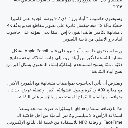
التّنفيذي لآبل أنّه يتوقّع زيادة نموّ مبيعات حاسوب آيباد في عام
2016.
وسيحتوي حاسوب ” آيباد برو ” ذي 9.7 بوصة الجديد على كاميرا
خلفيّة بدقّة 12 ميغا-بيكسل قادرة على تصوير مقاطع فيديو ب
دقّة 4K
، مشابهة لكاميرا هاتف آيفون 6 إس ، ممّا يعني تفوّقه على حاسوب
آيباد برو الأصلي من ناحية التّصوير .
وربما سيحتوي حاسوب آيباد برو على قلم Apple Pencil بشكل
مشابه للنّسخة الأكبر من آيباد برو ، إلى جانب امتلاكه لوحة مفاتيح
ذكيّة ، ممّا يسمح للمستخدم بإمكانيّة إنشاء المحتوى بشكل أكبر من
نسخ آيباد السّابقة .
ويفترض أن يأتي الحاسوب بمواصفات متشابهة مع النّموذج الأكبر ،
مع معالج A9X وذاكرة وصول عشوائيّة أكبر , و تقنيّة عرض أحدث ،
متوافقة مع القلم للسّماح للمستخدمين بالرّسم على الشّاشة .
هذا بالإضافة لمنفذ Lightning ومكبّرات صوت مدمجة ومنفذ
لسمّاعة الرّأس 3.5 ميليمتر وكاميرا أماميّة من أجل خاصّية الـ
FaceTime و رقاقة NFC للاستفادة من خدمة آبل للدّفع الإلكتروني