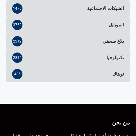
الشبكات الاجتماعية
1476
الموبايل
3752
بلاغ صحفي
2212
تكنولوجيا
2814
تويتاك
485
من نحن
تقدم Tuitec أخبار التكنولوجيا كل يوم …. سوف تجد على موقعنا