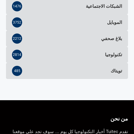
الشبكات الاجتماعية
1476
الموبايل
3752
بلاغ صحفي
2212
تكنولوجيا
2814
تويتاك
485
من نحن
تقدم Tuitec أخبار التكنولوجيا كل يوم …. سوف تجد على موقعنا