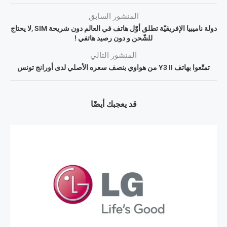
المنشور السابق
دولة ناميبيا الإفريقيّة تطلق أوّل هاتف في العالم دون شريحة SIM ,لا يحتاج
للشّحن و دون رصيد هاتفي !
المنشور التالي
تمتّعوا بهاتف Y3 II من هواوي بنصف سعره الأصلي لدى أورانج تونس
قد يعجبك أيضًا