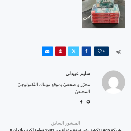
0
سليم عبيدلي
محرّر و صحفيّ بموقع تويتاك التّكنولوجيّ
المختصّ
المنشور السابق
شركة Lego تكشف عن تحفة مذهلة من 3981 قطعة لكهف باتمان !!