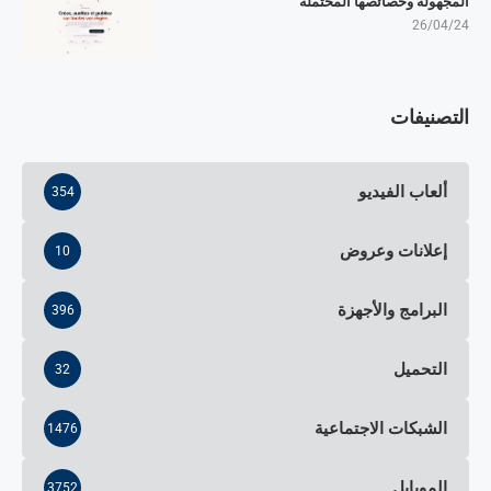
المجهولة وخصائصها المحتملة
26/04/24
التصنيفات
ألعاب الفيديو
354
إعلانات وعروض
10
البرامج والأجهزة
396
التحميل
32
الشبكات الاجتماعية
1476
الموبايل
3752