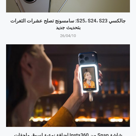
جالكسي S25، S24، S23: سامسونج تصلح عشرات الثغرات
بتحديث جديد
26/04/10
شاشة Snap من Insta360 إضافة نوعية لسوق ملحقات