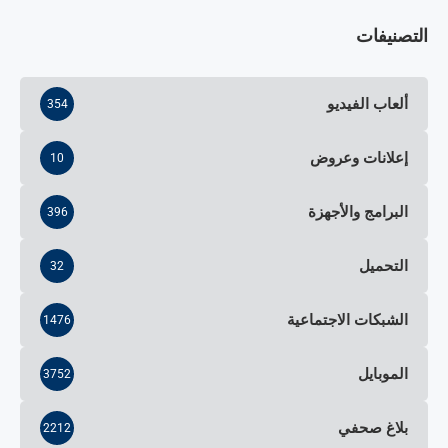
التصنيفات
ألعاب الفيديو
354
إعلانات وعروض
10
البرامج والأجهزة
396
التحميل
32
الشبكات الاجتماعية
1476
الموبايل
3752
بلاغ صحفي
2212