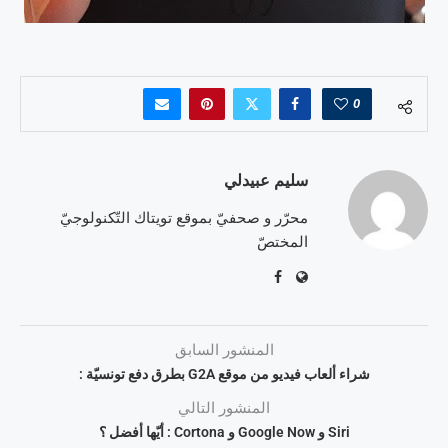
0
سليم عبيدلي
محرّر و صحفيّ بموقع تويتاك التّكنولوجيّ
المختصّ
المنشور السابق
شراء ألعاب فيديو من موقع G2A بطرق دفع تونسيّة :
المنشور التالي
Siri و Google Now و Cortona : أيّها أفضل ؟