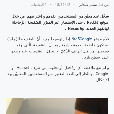
من قبل
سليم عبيدلي
15/11/12
0 التعليقات
سجّل عدد معيّن من المستخدمين نقدهم و إعتراضهم من خلال
موقع Reddit , على الإنشطار غير المبرّر للصّفيحة الزّجاجيّة
لهاتفهم الجديد Nexus 6p .
قدّم موقع
9to5Google
إذا , توضيحا يفيد بأنّ الصّفيحة الزّجاجيّة
ستكون خاضعة لصدمة حراريّة , بما أنّ الصّفيحة الّتي وقع
تسخينها من قبل الهاتف الذّكيّ لا تتحمّل الصّدمات عند وضعها
على سطح بارد .
و لم تقع ملاحظة أيّ ردّ فعل أو تجاوب من طرف Huawei أو
Google , بالنّظر إلى العدد الصّغير من المستعملين المعنييّن بهذا
الإشكال .