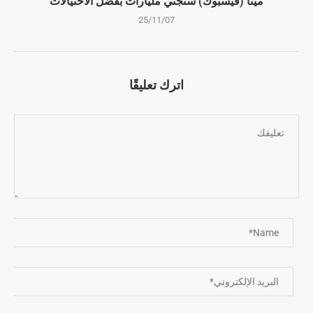
ميتا (فيسبوك) ستجني مليارات بفضل الاحتيالات
25/11/07
اترك تعليقًا