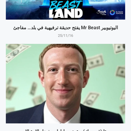
اليوتيوبير Mr Beast يفتح حديقة ترفيهية في بلد… مفاجئ
25/11/16