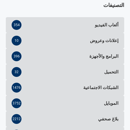
التصنيفات
ألعاب الفيديو
354
إعلانات وعروض
10
البرامج والأجهزة
396
التحميل
32
الشبكات الاجتماعية
1476
الموبايل
3752
بلاغ صحفي
2212