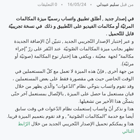
من قبل
سليم عبيدلي
16/05/24
0 التعليقات
في إصدار جديد , أطلق تطبيق واتساب رسميّا ميزة المكالمات
المرئيّة أو مكالمات الفيديو على التّطبيق و ذلك في نسخة تجريبيّة
قابل للتّحميل .
و عبر إختبار الإصدار التّجريبي الجديد , نتبيّن أنّ الإضافة الجديدة
تظهر بجانب ميزة المكالمات الصّوتيّة عند النّقر على زرّ “إجراء
مكالمة” لجهة معيّنة ، ويكفي هنا إختيار نوع المكالمة (صوتيّة أو
مرئيّة).
من جهة أخرى , فإنّ هذه الميزة لا تعمل مع كلّ المستعملين في
الوقت الحاضر, حيث هي مقصورة فقط على بعض المستعملين ،
وقد تقوم واتساب بتوخّي نظام “الدّعوات” والّذي يظهر من خلال
قيان مستعمل ما حصل على الميزة , بالإتّصال بمستعمل آخر حتّى
يتمكّن هذا الأخير من تشغيلها.
هذا و نذكر أنّ واتساب إستعملت نظام الدّعوات في وقت سابق
أيضا مع خدمة “المكالمات الصّوتية” , و قد تقوم بتعميم الميزة قريبا.
هذا و يمكنكم تحميل الإصدار التّجريبي الجديد من خلال
الرّابط
التالي