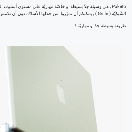
Poketo , هي وسيلة جدّ بسيطة و خاصّة مهاريّة على مستوى أسلوب 
الشّبكيّة ( Grille ) , يمكنكم أن تمرّروا من خلالها الأسلاك دون أن تلامس بعضها . و ما إن يتمّ تثبيتها , لا تتحرّك بعد ذلك .
طريقة بسيطة جدّا و مهاريّة !