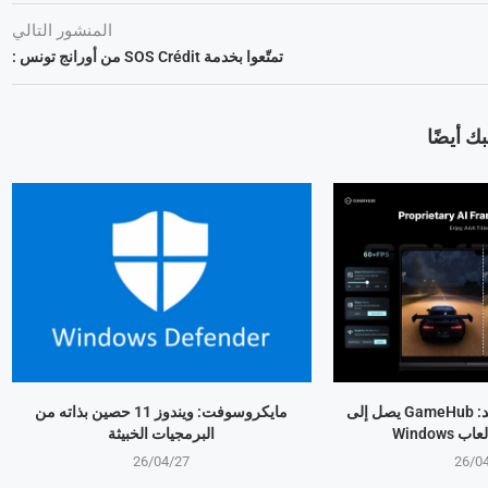
المنشور التالي
تمتّعوا بخدمة SOS Crédit من أورانج تونس :
ك أيضًا
بعد هيمنته على أندرويد: GameHub يصل إلى
مايكروسوفت: ويندوز 11 حصين بذاته من
البرمجيات الخبيثة
26/04/27
26/0