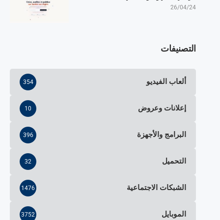
26/04/24
التصنيفات
ألعاب الفيديو
354
إعلانات وعروض
10
البرامج والأجهزة
396
التحميل
32
الشبكات الاجتماعية
1476
الموبايل
3752