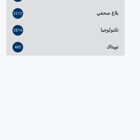
بلاغ صحفي
2212
تكنولوجيا
2814
تويتاك
485