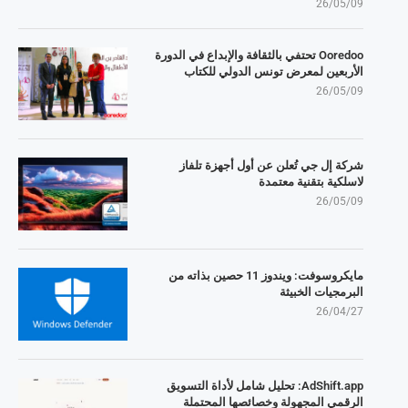
26/05/09
Ooredoo تحتفي بالثقافة والإبداع في الدورة
الأربعين لمعرض تونس الدولي للكتاب
26/05/09
شركة إل جي تُعلن عن أول أجهزة تلفاز
لاسلكية بتقنية معتمدة
26/05/09
مايكروسوفت: ويندوز 11 حصين بذاته من
البرمجيات الخبيثة
26/04/27
AdShift.app: تحليل شامل لأداة التسويق
الرقمي المجهولة وخصائصها المحتملة