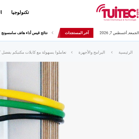
تكنولوجيا
ا
الجمعة, أغسطس 7, 2026
آخر المستجدات
أحدث إصدارات هواوي: هاتف “nova 8 SE” ينطلق رسميا مع أربع...
الرئيسية
البرامج والأجهزة
تعاملوا بسهولة مع كابلات مكتبكم بفضل ” ب