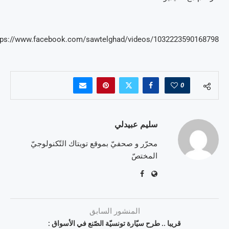
tps://www.facebook.com/sawtelghad/videos/1032223590168798/
0
سليم عبيدلي
محرّر و صحفيّ بموقع تويتاك التّكنولوجيّ
المختصّ
المنشور السابق
قريبا .. طرح سيّارة تونسيّة الصّنع في الأسواق :