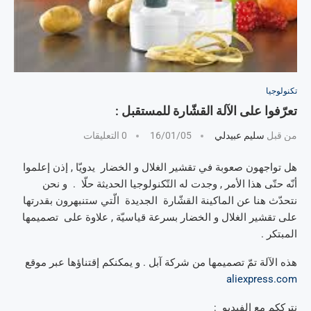
تكنولوجيا
تعرّفوا على الآلة القشّارة للمستقبل :
من قبل
سليم عبيدلي
16/01/05
0 التعليقات
هل تواجهون صعوبة في تقشير الغلال و الخضار يدويّا , إذن إعلموا
أنّه حتّى هذا الأمر , وجدت له التّكنولوجيا الحديثة حلّا . و نحن
نتحدّث هنا عن الماكينة القشّارة الجديدة الّتي ستنبهرون بقدرتها
على تقشير الغلال و الخضار بسرعة قياسيّة , علاوة على تصميمها
المبتكر .
هذه الآلة تمّ تصميمها من شركة آبل . و يمكنكم إقتناؤها عبر موقع
aliexpress.com
نترككم مع الفيديو :