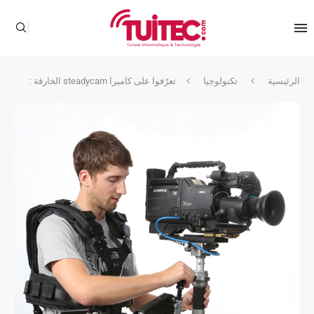
الرئيسية
تكنولوجيا
تعرّفوا على كاميرا steadycam الخارقة :