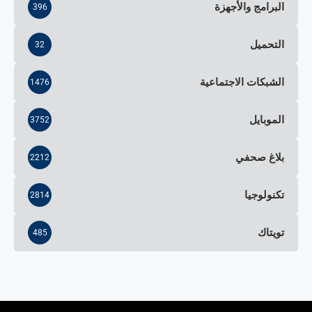
البرامج والأجهزة
396
التحميل
32
الشبكات الاجتماعية
1476
الموبايل
3752
بلاغ صحفي
2212
تكنولوجيا
2814
تويتاك
485