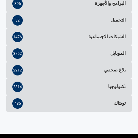
البرامج والأجهزة
396
التحميل
32
الشبكات الاجتماعية
1476
الموبايل
3752
بلاغ صحفي
2212
تكنولوجيا
2814
تويتاك
485