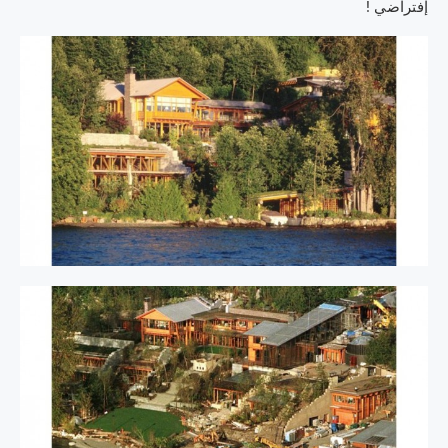
إفتراضي !