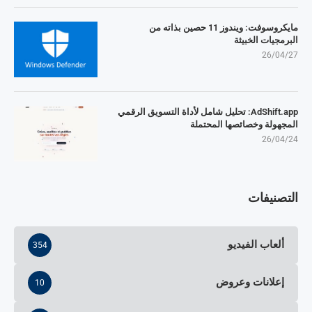
مايكروسوفت: ويندوز 11 حصين بذاته من
البرمجيات الخبيثة
26/04/27
AdShift.app: تحليل شامل لأداة التسويق الرقمي
المجهولة وخصائصها المحتملة
26/04/24
التصنيفات
ألعاب الفيديو
354
إعلانات وعروض
10