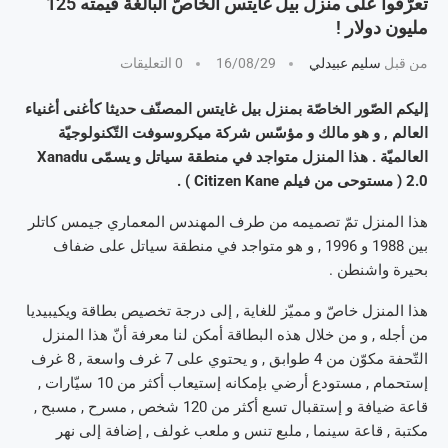
تعرّفوا على منزل بيل غايتس الخاصّ البالغة قيمته 125
مليون دولار !
من قبل
سليم عبيدلي
16/08/29
0 التعليقات
إليكم الصّور الخاصّة بمنزل بيل غايتس المصنّف حديثا كأغنى أغنياء
العالم , و هو مالك و مؤسّس شركة ميكروسوفت التّكنولوجيّة
العالميّة . هذا المنزل متواجد في منطقة سياتل و يسمّى Xanadu
2.0 ( مستوحى من فيلم Citizen Kane ) .
هذا المنزل تمّ تصميمه من طرف المهندس المعماري جيمس كاتلر
بين 1988 و 1996 , و هو متواجد في منطقة سياتل على ضفاف
بحيرة واشنطن .
هذا المنزل خاصّ و مميّز للغاية , إلى درجة تخصيص بطاقة ويكيبيديا
من أجله , و من خلال هذه البطاقة أمكن لنا معرفة أنّ هذا المنزل
التّحفة مكوّن من 4 طوابق , و يحتوي على 7 غرف واسعة , 8 غرف
إستحمام , مستودع أرضي بإمكانه إستيعاب أكثر من 10 سيّارات ,
قاعة ضيافة و إستقبال تسع أكثر من 120 شخص , مسرح , مسبح ,
مكتبة , قاعة سينما , ملبع تنس و ملعب غولف , إضافة إلى نهر