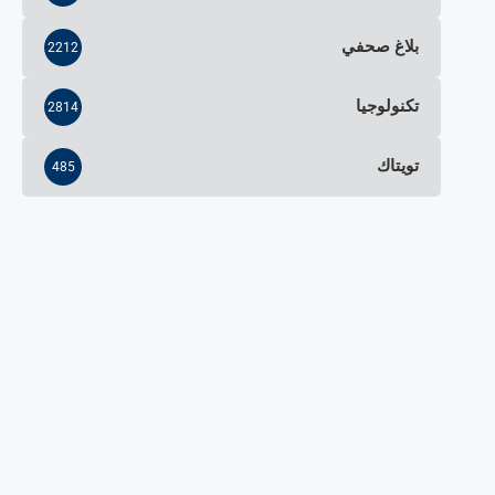
بلاغ صحفي
2212
تكنولوجيا
2814
تويتاك
485