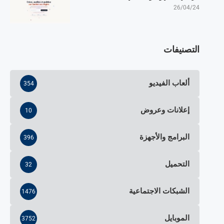
26/04/24
التصنيفات
ألعاب الفيديو
354
إعلانات وعروض
10
البرامج والأجهزة
396
التحميل
32
الشبكات الاجتماعية
1476
الموبايل
3752