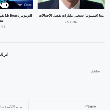
ميتا (فيسبوك) ستجني مليارات بفضل الاحتيالات
اليوتي
مف
25/11/07
1/16
اترك ت