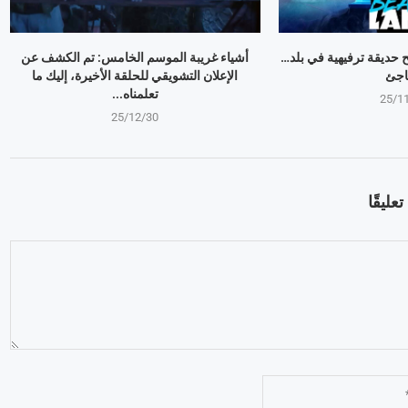
وبير Mr Beast يفتح حديقة ترفيهية في بلد…
أشياء غريبة الموسم الخامس: تم الكشف عن
اجئ
الإعلان التشويقي للحلقة الأخيرة، إليك ما
تعلمناه...
25/1
25/12/30
عليقًا