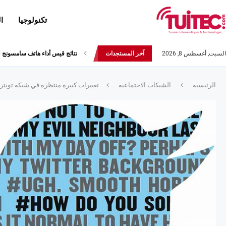
تكنولوجيا
ا
السبت, أغسطس 8, 2026
آخر المستجدات
أحدث إصدارات هواوي: هاتف “nova 8 SE” ينطلق رسميا مع أربع...
الرئيسية
الشبكات الاجتماعية
تغييرات كبيرة منتظرة في شبكة تويتر 