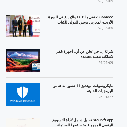
26/05/09
Ooredoo تحتفي بالثقافة والإبداع في الدورة
الأربعين لمعرض تونس الدولي للكتاب
26/05/09
شركة إل جي تُعلن عن أول أجهزة تلفاز
لاسلكية بتقنية معتمدة
26/05/09
مايكروسوفت: ويندوز 11 حصين بذاته من
البرمجيات الخبيثة
26/04/27
AdShift.app: تحليل شامل لأداة التسويق
الرقمي المجهولة وخصائصها المحتملة