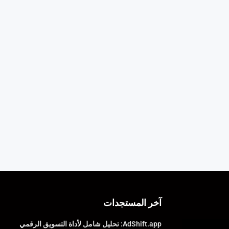
آخر المستجدات
AdShift.app: تحليل شامل لأداة التسويق الرقمي