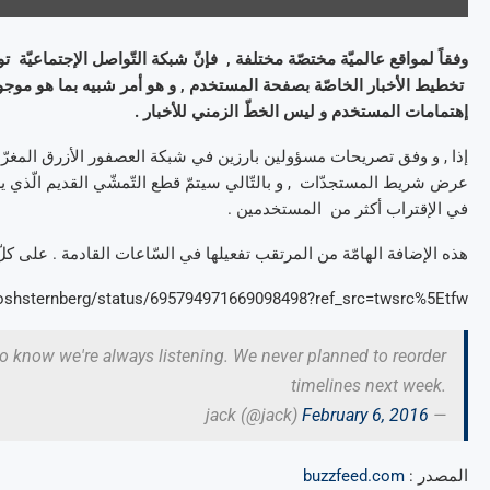
وفقاً لمواقع عالميّة مختصّة مختلفة , فإنّ شبكة التّواصل الإجتماعيّة تو
تخطيط الأخبار الخاصّة بصفحة المستخدم , و هو أمر شبيه بما هو م
إهتمامات المستخدم و ليس الخطّ الزمني للأخبار .
إذا , و وفق تصريحات مسؤولين بارزين في شبكة العصفور الأزرق المغرّ
عرض شريط المستجدّات , و بالتّالي سيتمّ قطع التّمشّي القديم الّذي يرت
في الإقتراب أكثر من المستخدمين .
هذه الإضافة الهامّة من المرتقب تفعيلها في السّاعات القادمة . على كلّ
/joshsternberg/status/695794971669098498?ref_src=twsrc%5Etfw
 to know we're always listening. We never planned to reorder
timelines next week.
February 6, 2016
— jack (@jack)
المصدر :
buzzfeed.com