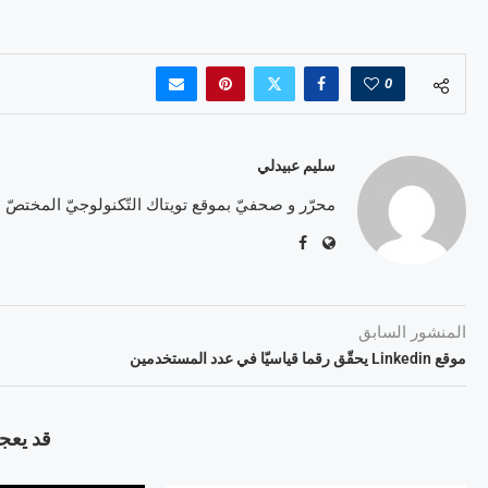
0
سليم عبيدلي
محرّر و صحفيّ بموقع تويتاك التّكنولوجيّ المختصّ
المنشور السابق
موقع Linkedin يحقّق رقما قياسيّا في عدد المستخدمين
قد يعجب