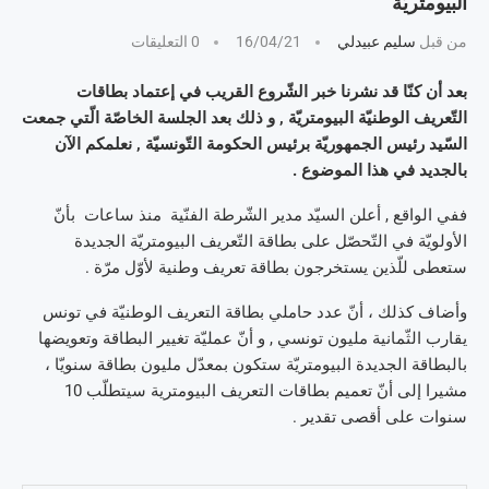
البيومتريّة
من قبل
سليم عبيدلي
16/04/21
0 التعليقات
بعد أن كنّا قد نشرنا خبر الشّروع القريب في إعتماد بطاقات
التّعريف الوطنيّة البيومتريّة , و ذلك بعد الجلسة الخاصّة الّتي جمعت
السّيد رئيس الجمهوريّة برئيس الحكومة التّونسيّة , نعلمكم الآن
بالجديد في هذا الموضوع .
ففي الواقع , أعلن السيّد مدير الشّرطة الفنّية منذ ساعات بأنّ
الأولويّة في التّحصّل على بطاقة التّعريف البيومتريّة الجديدة
ستعطى للّذين يستخرجون بطاقة تعريف وطنية لأوّل مرّة .
وأضاف كذلك ، أنّ عدد حاملي بطاقة التعريف الوطنيّة في تونس
يقارب الثّمانية مليون تونسي , و أنّ عمليّة تغيير البطاقة وتعويضها
بالبطاقة الجديدة البيومتريّة ستكون بمعدّل مليون بطاقة سنويّا ،
مشيرا إلى أنّ تعميم بطاقات التعريف البيومترية سيتطلّب 10
سنوات على أقصى تقدير .