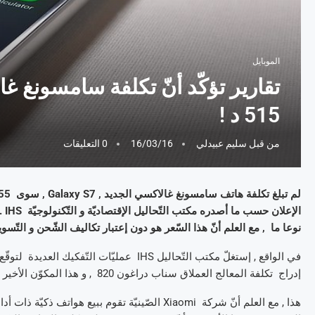
الموبايل
515 د !
من قبل
سليم عبيدلي
16/03/16
0 التعليقات
نوعا ما , مع العلم أنّ هذا السّعر هو دون إعتبار تكاليف الشّحن و التّسو
إدراج تكلفة المعالج العملاق سناب دراغون 820 , و هذا المكوّن الأخير يمثّل تقريبا ربع ثمن الهاتف بتكلفة تصل إلى 62 دولار .
هذا , مع العلم أنّ شركة Xiaomi الصّينيّة تقوم ببيع