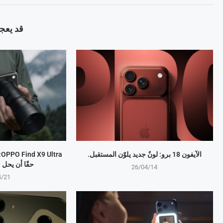
قد يعجب
الآيفون 18 برو: لونٌ جديد يلوّن المستقبل.
a
حقًا أن يحل
26/04/14
4/21