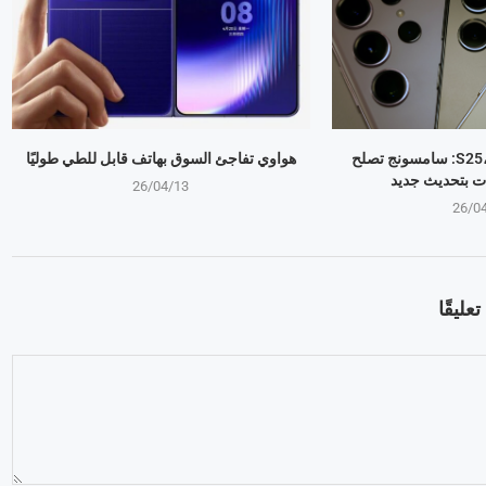
جالكسي S25، S24، S23: سامسونج تصلح
هواوي تفاجئ السوق بهاتف قابل للطي طوليًا
ت بتحديث جديد
26/04/13
26/0
عليقًا