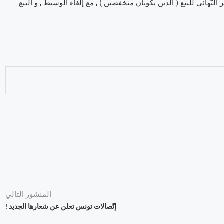
لى تكلفة الإنتاج و السّعر النّهائي للبيع ( الّذين يكونان منخفضين ) , مع إلغاء الوسيط , و البيع
المنشور التالي
إتّصالات تونس تعلن عن شعارها الجديد !