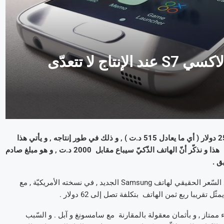
تقارير تؤكّد أنّ تكلفة سامسونغ غالاكسي S7 عند الإنتاج لا تتعدّى
لم تبلغ تكلفة هاتف سامسونغ غالاكسي الجديد , Galaxy S7 , سوى 255 دولار ( أي ما يعادل 515 د.ت ) , و ذلك في طور إنتاجه , و يأتي هذا
الإعلان حسب ما أصدره مكتب التّحاليل الإقتصاديّة و التّكنولوجيّة IHS . هذا و نذكّر أنّ الهاتف الذّكيّ سيباع مقابل 2000 د.ت , و هو مبلغ صادم
يق .
في الواقع , إستغلّ مكتب التّحاليل IHS عمليّات التّفكيك العديدة لتوقّع السّعر الحقيقي لهاتف Samsung الجديد , في نسخته الأمريكيّة , مع
 هواتف ذكيّة ذات أداء ممتاز , و بأثمان معقولة بالمقارنة مع سامسونغ و آبل . و السّبب