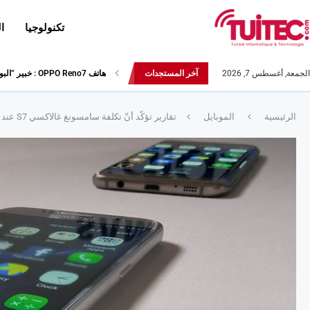
تكنولوجيا
ا
الجمعة, أغسطس 7, 2026
آخر المستجدات
هاتف OPPO Reno7 : خبير ”البورتريه” بأحدث التّقنيات والذّكاء الاصطناعيّ المتطوّر
الرئيسية
الموبايل
تقارير تؤكّد أنّ تكلفة سامسونغ غالاكسي S7 عند الإنتاج لا تتعدّى 515 د !