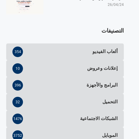
26/04/24
التصنيفات
ألعاب الفيديو
354
إعلانات وعروض
10
البرامج والأجهزة
396
التحميل
32
الشبكات الاجتماعية
1476
الموبايل
3752