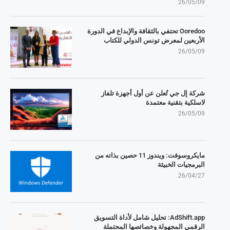
26/05/09
Ooredoo تحتفي بالثقافة والإبداع في الدورة
الأربعين لمعرض تونس الدولي للكتاب
26/05/09
شركة إل جي تُعلن عن أول أجهزة تلفاز
لاسلكية بتقنية معتمدة
26/05/09
مايكروسوفت: ويندوز 11 حصين بذاته من
البرمجيات الخبيثة
26/04/27
AdShift.app: تحليل شامل لأداة التسويق
الرقمي المجهولة وخصائصها المحتملة