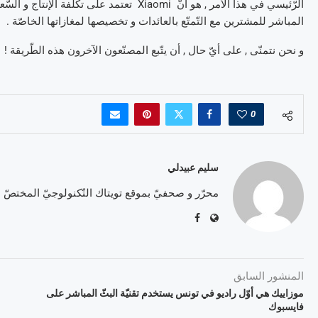
الرّئيسي في هذا الأمر , هو أنّ Xiaomi تعتمد ع
المباشر للمشترين مع التّمتّع بالعائدات و تخصيصها لمغازاتها الخاصّة .
و نحن نتمنّى , على أيّ حال , أن يتّبع المصنّعون الآخرون هذه الطّريقة !
0
سليم عبيدلي
محرّر و صحفيّ بموقع تويتاك التّكنولوجيّ المختصّ
المنشور السابق
موزاييك هي أوّل راديو في تونس يستخدم تقنيّة البثّ المباشر على
فايسبوك