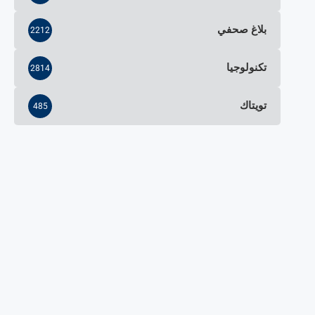
بلاغ صحفي
2212
تكنولوجيا
2814
تويتاك
485