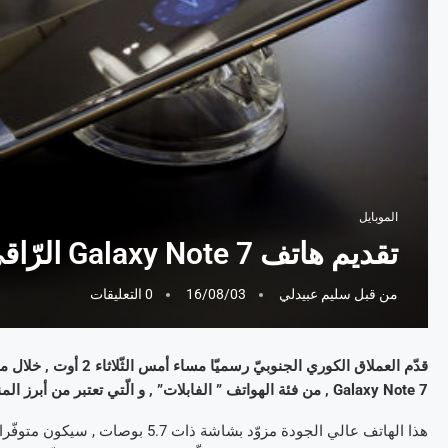
الموبايل
تقديم هاتف Galaxy Note 7 الرّاقي رسميّا من سامسونغ
من قبل
سليم عبيدلي
16/08/03
0 التعليقات
قدّم العملاق الكوري الج
Galaxy Note 7 , من فئة الهواتف ” الفابلات” , و الّتي تعتبر من أبرز المنتوجات الّتي تجمع بين مواصفات الهاتف الذّكيّ و الحاسوب اللّوحي .
هذا الهاتف عالي الجودة مزوّد بشاشة