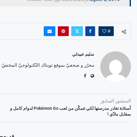
0
سليم عبيدلي
محرّر و صحفيّ بموقع تويتاك التّكنولوجيّ المختصّ
المنشور السابق
أستاذة تغادر مدرستها لكي تتمكّن من لعب Pokémon Go لدوام كامل و
بمقابل مادّي !
قد يعجب