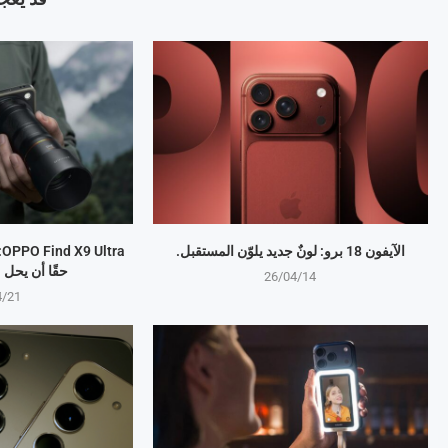
الآيفون 18 برو: لونٌ جديد يلوّن المستقبل.
a
حقًا أن يحل
26/04/14
4/21