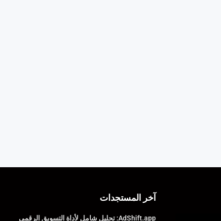
آخر المستجدات
AdShift.app: تحليل شامل لأداة التسويق الرقمي