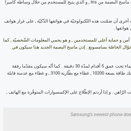
) . و من بين العناصر الجديدة الكبرى الّتي ضمّها هذا الهاتف الذّكيّ , هي ماسح البصمة من Iris , و الّذي يتيح للمستخدم من خلال وساطة كاميرا
رى أن ضمّنت هذه التّكنولوجيّة في هواتفها الذّكيّة , على غرار هواتف
 التّكنولوجيّة ( scanner Iris ) أنّه يضمن درجة أمن و حماية أعلى للمستخدمين , و هو يحمي المعلومات الشّخصيّة , كما
Sams , و هي خدمة الدّفع عبر الجوّال الخاصّة بسامسونغ . إذن ماسح البصمة الجديد هذا سيكون في
هاتف Galaxy Note 7 , سيكون من جهة أخرى قادرا على تحمّل ضغط الماء تحت عمق 5 أقدام لمدّة 30 دقيقة . كما أنّه سيكون مقدّما رفقة
مجموعة إكسسوارات تتمثّل في : غطاء ذكيّ من الجلد , لوحة مفاتيح , بنك طاقة بسعة 10200 , غطاء مع بطّارية 3100 , و غطاء مع عدسة قابلة
معلومات عن السّعر المحدّد لغالاكسي نوت 7 في الوقت الرّاهن . و إذا أردتم الإطّلاع على الإكسسوارات المتوفّرة مع الهاتف ,
Samsung’s newest phone doe