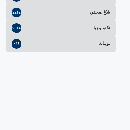
بلاغ صحفي
2212
تكنولوجيا
2814
تويتاك
485