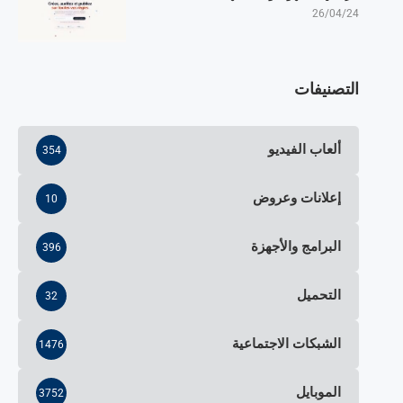
26/04/24
التصنيفات
ألعاب الفيديو
354
إعلانات وعروض
10
البرامج والأجهزة
396
التحميل
32
الشبكات الاجتماعية
1476
الموبايل
3752