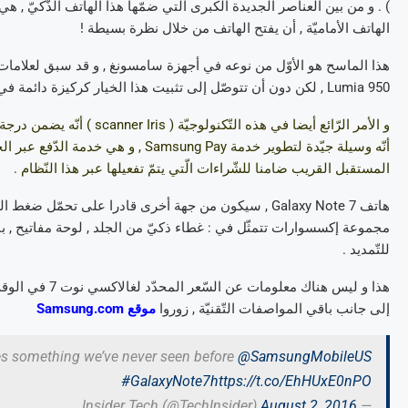
الهاتف الأماميّة , أن يفتح الهاتف من خلال نظرة بسيطة !
هذا الماسح هو الأوّل من نوعه في أجهزة سامسونغ , و قد سبق لعلامات أخ
Lumia 950 , لكن دون أن تتوصّل إلى تثبيت هذا الخيار كركيزة دائمة في هواتفها .
و الأمر الرّائع أيضا في هذه
أنّه وسيلة جيّدة لتطوير خدمة ung Pay
المستقبل القريب ضامنا للشّراءات الّتي يتمّ تفعيلها عبر هذا النّظام .
للتّمديد .
هذا و ليس هناك 
إلى جانب باقي المواصفات التّقنيّة , زوروا
موقع Samsung.com
s something we’ve never seen before
@SamsungMobileUS
#GalaxyNote7
https://t.co/EhHUxE0nPO
August 2, 2016
— Insider Tech (@TechInsider)