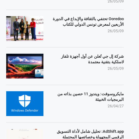
26/05/09
Ooredoo تحتفي بالثقافة والإبداع في الدورة
الأربعين لمعرض تونس الدولي للكتاب
26/05/09
شركة إل جي تُعلن عن أول أجهزة تلفاز
لاسلكية بتقنية معتمدة
26/05/09
مايكروسوفت: ويندوز 11 حصين بذاته من
البرمجيات الخبيثة
26/04/27
AdShift.app: تحليل شامل لأداة التسويق
الرقمي المجهولة وخصائصها المحتملة