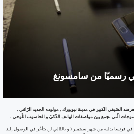
نوبيّ رسميّا مساء أمس الثّلاثاء 2 أوت , خلال معرضه الصّيفي الكبير في مدينة نيويورك , مولوده الجديد الرّاقي ,
 ذات 5.7 بوصات , سيكون متوفّرا في فرنسا بدلية من شهر سبتمبر ( و بالتّالي لن يتأخّر في الوصول إلينا