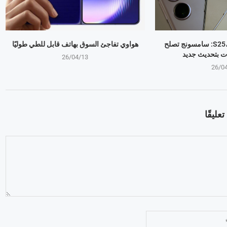
جالكسي S25، S24، S23: سامسونج تصلح
هواوي تفاجئ السوق بهاتف قابل للطي طوليًا
ت بتحديث جديد
26/04/13
26/0
عليقًا