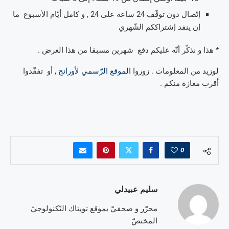
إتّصال دون توقّف 24 ساعة على 24 , و كامل أيّام الأسبوع ما
إن ينفد إشتراككم الشّهري
* هذا و نذكّر أنّه عليكم دفع شهرين مسبقا من هذا العرض .
لوزيد من المعلومات . زوروا
الموقع الرّسمي لأورانج ,
أو تفقّدوا
أقرب مغازة منكم .
0
سليم عبيدلي
محرّر و صحفيّ بموقع تويتاك التّكنولوجيّ
المختصّ