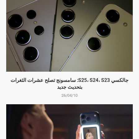
جالكسي S25، S24، S23: سامسونج تصلح عشرات الثغرات
بتحديث جديد
26/04/10