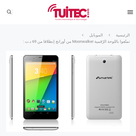
الرئيسية
الموبايل
تمتّعوا باللوحة الرّقمية Moonwalker من أورانج إنطلاقا من 69 د.ت :