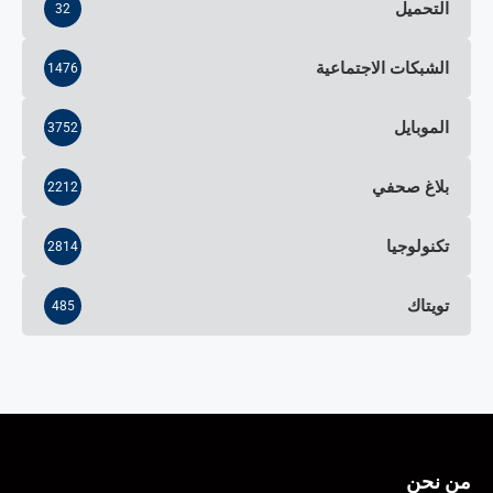
التحميل
32
الشبكات الاجتماعية
1476
الموبايل
3752
بلاغ صحفي
2212
تكنولوجيا
2814
تويتاك
485
من نحن