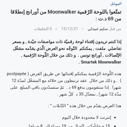
الموبايل
تمتّعوا باللوحة الرّقمية Moonwalker من أورانج إنطلاقا
من 69 د.ت :
من قبل
سليم عبيدلي
15/12/21
0 التعليقات
إذا كنتم تريدون إقتناء لوحة رقميّة ذات مواصفات جيّدة , و بسعر
تفاضلي ملفت , يمكنكم التّوجّه نحو العرض الّذي يقدّمه مشغّل
الإتّصالات , أورانج تونس . و ذلك من خلال اللّوحة الرّقمية ,
Smartek Moonwalker .
هذه اللّوحة الرّقمية يمكنكم إقتنائها عن طريق العرض ( postpayée
) . و ذلك من خلال عقد ترتبطون من خلاله مع المشغّل لمدّة 12
شهرا . إذا ستقومون بدفع 69 د . ثمّ ستسدّدون باقي المبلغ على
مدّة 12 شهرا , بمعدّل 35 د كلّ شهر .
هذا العرض يقدّم من خلال هذه ” التّابلات ” :
إنترنت لا محدودة خلال اليوم
15 جيقا-أوكتي إتّصال من 19 مساء إلى 8 صباحا