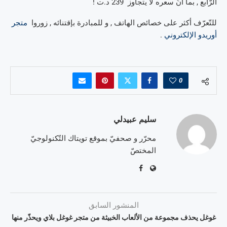
الرّابع , بما أنّ سعره لا يتجاوز 239 د.ت !
للتّعرّف أكثر على خصائص الهاتف , و للمبادرة بإقتنائه , زوروا
متجر
أوريدو الإلكتروني
.
0
سليم عبيدلي
محرّر و صحفيّ بموقع تويتاك التّكنولوجيّ
المختصّ
المنشور السابق
غوغل يحذف مجموعة من الألعاب الخبيثة من متجر غوغل بلاي ويحذّر منها