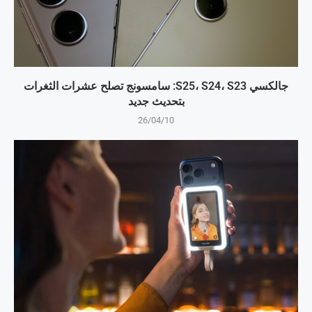
جالكسي S25، S24، S23: سامسونج تصلح عشرات الثغرات
بتحديث جديد
26/04/10