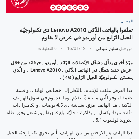
الموبايل
تمتّعوا بالهاتف الذّكي Lenovo A2010 ذي تكنولوجيّة
الجيل الرّابع من أوريدو في عرض لا يقاوم
من قبل
سليم عبيدلي
16/01/12
0 التعليقات
مرّة أخرى يدلّل مشغّل الإتّصالات الرّائد , أوريدو , حرفائه من خلال
عرض جديد يتمثّل في الهاتف الذّكي , Lenovo A2010 , و الّذي
يتضمّن تكنولوجيّة الجيل الرّابع ( 4G ) .
هذا العرض ملفت للإنتباه , بالنّظر إلى خصائص الهاتف , و قيمة
علامة لينوفو الّتي ما تنفكّ تتقدّم يوما بعد يوم في سوق الهواتف
الذّكية . هذا الهاتف مزوّد بشاشة ذي 4.5 بوصات , و بكاميرا ذات
دقّة 5 ميقا-بيكسل , و بذاكرة داخليّة تبلغ 8 جيقا , و يشتغل وفق نظام
أندرويد لوليبوب 5.1 .
هذا الهاتف هو الأرخص من بين الهواتف الّتي تحوي تكنولوجيّة الجيل