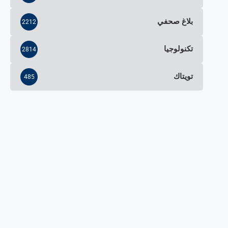
بلاغ صحفي
2212
تكنولوجيا
2814
تويتاك
485