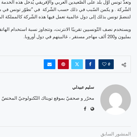
وتعدّ تونس أوّل بلد على الصّعيدين العربي والإفريقي يُدخل هذه الخدمة ا
الشّركة . و يكمن السّبب في ذلك حسب الشّركة في “تطوّر تونس في مج
لتنضمّ تونس بذلك إلى دول عالمية تعمل فيها هذه الشّركة كالمملكة المتّح
ويستخدم نصف التّونسيين تقريبًا الانترنت، وتتجاوز نسبة استخدام الهات
بمليون و200 ألف مهاجر مستقر ، غالبيتهم في دول أوروبا.
0
سليم عبيدلي
محرّر و صحفيّ بموقع تويتاك التّكنولوجيّ المختصّ
المنشور السابق