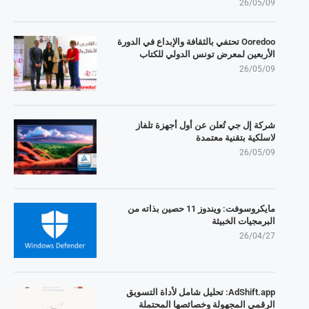
26/05/09
Ooredoo تحتفي بالثقافة والإبداع في الدورة
الأربعين لمعرض تونس الدولي للكتاب
26/05/09
شركة إل جي تُعلن عن أول أجهزة تلفاز
لاسلكية بتقنية معتمدة
26/05/09
مايكروسوفت: ويندوز 11 حصين بذاته من
البرمجيات الخبيثة
26/04/27
AdShift.app: تحليل شامل لأداة التسويق
الرقمي المجهولة وخصائصها المحتملة