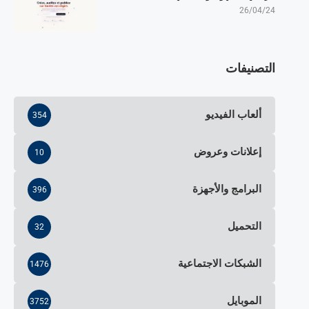
26/04/24
التصنيفات
ألعاب الفيديو
354
إعلانات وعروض
10
البرامج والأجهزة
396
التحميل
32
الشبكات الاجتماعية
1476
الموبايل
3752