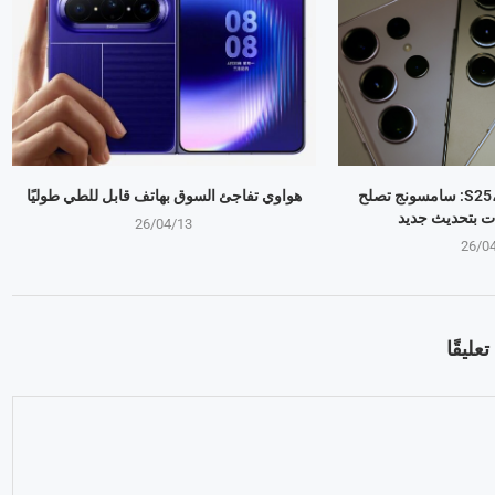
جالكسي S25، S24، S23: سامسونج تصلح
هواوي تفاجئ السوق بهاتف قابل للطي طوليًا
ت بتحديث جديد
26/04/13
26/0
عليقًا