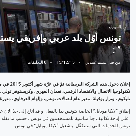
الموبايل
تونس أوّل بلد عربي وإفريقي يستقب
” :
من قبل
سليم عبيدلي
15/12/15
0 التعليقات
إعلان دخول
تكنولوجيا الاتصال والاقتصاد الرقمي، نعمان الفهري، وكريستوفر تولي
تليكوم ، ونزار بوقيلة، مدير عام اتصالات تونس، وإلهام العرفاوي، م
إطلاق “لايكا موبايل” الخاصة بتونس بدا بالفعل و قد أتاح إلى حدّ الآ
على إتاحة تكاليف جدّ مناسية للمستخدمين في تونس ، حسب ما نقله بوعجي
تونس للخدمات التي ستتكفّل بتشغيل “لايكا موبايل” في تونس.