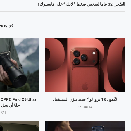
السّجن 32 عاما لشخص ضغط ” لايك ” على فايسبوك !
قد يعجب
الآيفون 18 برو: لونٌ جديد يلوّن المستقبل.
a
حقًا أن يحل
26/04/14
4/21