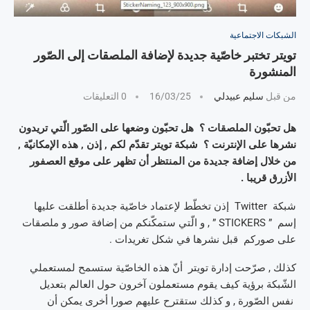
الشبكات الاجتماعية
تويتر تختبر خاصّية جديدة لإضافة الملصقات إلى الصّور
المنشورة
من قبل
سليم عبيدلي
16/03/25
0 التعليقات
هل تحبّون الملصقات ؟ هل تحبّون وضعها على الصّور الّتي تريدون
نشرها على الإنترنت ؟ شبكة تويتر تقدّم لكم , إذن , هذه الإمكانيّة ,
من خلال إضافة جديدة من المنتظر أن تظهر على موقع العصفور
الأزرق قريبا .
شبكة Twitter إذن تخطّط لإعتماد خاصّية جديدة أطلقت عليها
إسم ” STICKERS ” , و الّتي ستمكّنكم من إضافة صور و ملصقات
على صوركم قبل نشرها في شكل تغريدات .
كذلك , صرّحت إدارة تويتر أنّ هذه الخاصّية ستسمح لمستعملي
الشّبكة برؤية كيف يقوم مستعملون آخرون حول العالم بتعديل
نفس الصّورة , و كذلك ستقترح عليهم صورا أخرى يمكن أن