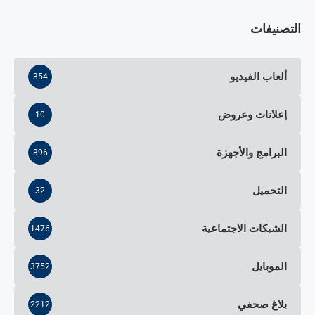
التصنيفات
ألعاب الفيديو
354
إعلانات وعروض
10
البرامج والأجهزة
396
التحميل
32
الشبكات الاجتماعية
1476
الموبايل
3752
بلاغ صحفي
2212