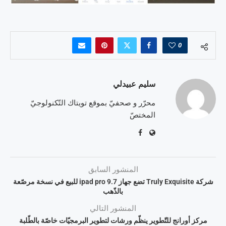
0
سليم عبيدلي
محرّر و صحفيّ بموقع تويتاك التّكنولوجيّ
المختصّ
المنشور السابق
شركة Truly Exquisite تضع جهاز ipad pro 9.7 للبيع في نسخة مرصّعة
بالذّهب
المنشور التالي
مركز أورانج للتّطوير ينظّم ورشات لتطوير البرمجيّات خاصّة بالطّلبة