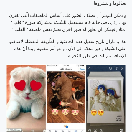
يعدّلوها و ينشروها .
و يمكن لتويتر أن يصنّف الصّور على أساس الملصقات الّتي تقترن
بها . إذن , في حالة قام مستعمل للشّبكة بمشاركة صورة ” قلب ”
مثلا , فيمكن أن تظهر له صور أخرى تضمّ نفس ملصقة ” القلب ” .
هذا و مازال تاريخ تفعيل هذه الخاصّية و الطّريقة المفصّلة لإضافتها
على الشّبكة , غير محدّد إلى الآن . و هو أمر مفهوم , بما أنّ هذه
الإضافة مازالت في طور التّجربة .