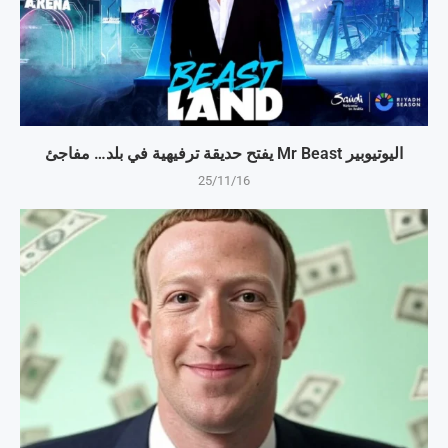
اليوتيوبير Mr Beast يفتح حديقة ترفيهية في بلد… مفاجئ
25/11/16