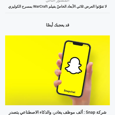
المنشور التالي
لا تفوّتوا العرض ثلاثي الأبعاد الخاصّ بفيلم WarCraft بمسرح الكوليزي
قد يعجبك أيضًا
شركة Snap : ألف موظف يغادر، والذكاء الاصطناعي يتصدر