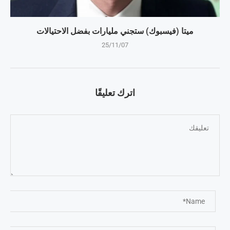
ميتا (فيسبوك) ستجني مليارات بفضل الاحتيالات
25/11/07
اترك تعليقًا