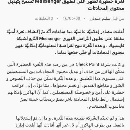
ثغرة خطيرة تظهر على تطبيق Messenger تسمح بتبديل
محتوى المحادثات
من قبل
سليم عبيدلي
16/06/08
0 التعليقات
أعلنت مصادر إعلاميّة عالميّة منذ ساعات أنّه تمّ إكتشاف ثغرة أمنيّة
مقلقة على تطبيق التّراسل الفوري Messenger التّابع لشبكة
فايسبوك . و هذه الثّغرة تتيح لقراصنة المعلوماتيّة إمكانيّة تغيير
محتوى المحادثات أو حتّى حذفها تماما .
و كانت شركة Check Point هي من رصد هذه الثّغرة الخطيرة الّتي
تمكّن الهاكرز من حذف أو تبديل محتوى المحادثات بين المستعملين
على مستوى هذا التّطبيق . و هذه الثّغرة تمكّن من حذف النّصوص و
الصّور و مقاطع الفيديو , أو تغيير محتواها , ممّا يؤدّي إلى عواقب
خطيرة على أمن و خصوصيّة المستعملين . كما أنّ الهاكرز بإمكانهم
إستبدال رابط داخل المحادثة بآخر يضمّ برمجيّات خبيثة تضرّ
بحاسوب المستخدم .
هذا و لم تحدّد الشّركة طبيعة هذه الثّغرة , و ما إن تمّ إستغلالها
بالفعل من طرف الهاكرز أم لا . غير أنّها أفادت أنّها أبلغت إدارة