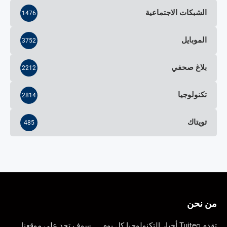
الشبكات الاجتماعية
1476
الموبايل
3752
بلاغ صحفي
2212
تكنولوجيا
2814
تويتاك
485
من نحن
تقدم Tuitec أخبار التكنولوجيا كل يوم …. سوف تجد على موقعنا