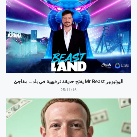
اليوتيوبير Mr Beast يفتح حديقة ترفيهية في بلد… مفاجئ
25/11/16