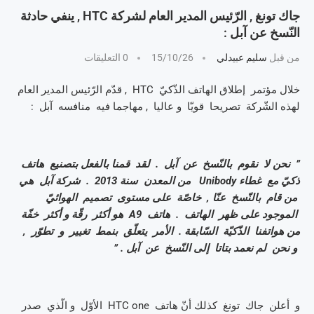
جاك تونغ , الرّئيس المدير العام لشركة HTC , ينفي حادثة
النّسخ عن آبل :
من قبل
سليم عبيدلي
15/10/26
0 التعليقات
خلال مؤتمر إطلاق الهاتف الذّكيّ HTC , قدّم الرّئيس المدير العام
لهذه الشّركة تصريحا قويّا و عاليا , مهاجما فيه منافسه آبل :
” نحن لا نقوم بالنّسخ عن آبل . لقد قمنا بالفعل بتصنيع هاتف
ذكيّ مع غطاء Unibody من المعدن سنة 2013 . شركة آبل هي
من قام بالنّسخ عنّا , خاصّة على مستوى تصميم الهوائيّ
الموجود على ظهر الهاتف . هاتف A9 هو أكثر رقّة و أكثر خفّة
من هواتفنا الذّكيّة السّابقة . الأمر يتعلّق بنمط تغيير و تطوّر ,
و نحن لم نعمد بتاتا إلى النّسخ عن آبل . ”
و أعلن جاك تونغ كذلك أنّ هاتف HTC one الأوّل و الّذي صدر