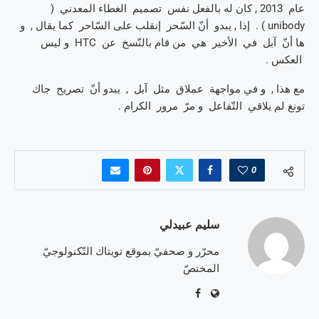
عام 2013 , كان له بالفعل نفس تصميم الغطاء المعدني (
unibody ) . إذا , يبدو أنّ السّحر إنقلب على السّاحر كما يقال , و
ها أنّ آبل في الأخير هي من قام بالنّسخ عن HTC و ليس
العكس .
مع هذا , و في مواجهة عملاق مثل آبل , يبدو أنّ تصريح جاك
تونغ لم يلاقي التّفاعل و مرّ مرور الكرام .
0
سليم عبيدلي
محرّر و صحفيّ بموقع تويتاك التّكنولوجيّ
المختصّ