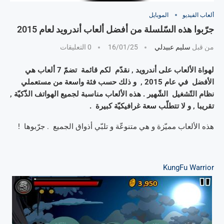
ألعاب الفيديو
الموبايل
جرّبوا هذه السّلسلة من أفضل ألعاب أندرويد لعام 2015
من قبل
سليم عبيدلي
16/01/25
0 التعليقات
لهواة الألعاب على أندرويد , نقدّم لكم قائمة تضمّ 7 ألعاب هي
الأفضل في عام 2015 , و ذلك حسب فئة واسعة من مستعملي
نظام التّشغيل الشّهير . هذه الألعاب مناسبة لجميع الهواتف الذّكيّة ,
تقريبا , و لا تتطلّب سعة غرافيكيّة كبيرة .
هذه الألعاب مميّزة و هي متنوعّة و تلبّي أذواق الجميع . جرّبوها !
KungFu Warrior