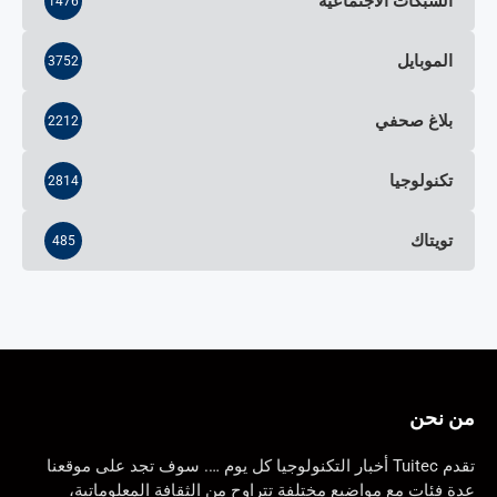
الشبكات الاجتماعية
1476
الموبايل
3752
بلاغ صحفي
2212
تكنولوجيا
2814
تويتاك
485
من نحن
تقدم Tuitec أخبار التكنولوجيا كل يوم …. سوف تجد على موقعنا
عدة فئات مع مواضيع مختلفة تتراوح من الثقافة المعلوماتية،