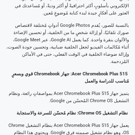
الإلكتروني بأسلوبٍ أكثر احترافيةً أو أكثر وديةً، أو مُساعدتك في
العثور على أفكارٍ جيدة لبدء كتابة مُوضوعٍ مُعين.
بالنسبة للصور، يُقدم Google Photos أدواتٍ مُختلفة لاقتصاص
صورك تلقائيًا، أو إزالة شخصٍ ما من الخلفية، أو تحسين الإضاءة
والألوان بنقرة واحدة. كما يعمل Google AI، عبر Google Meet،
أثناء مُكالمات الفيديو لجعل الخلفية ضبابية، وتحسين جودة الصوت،
وإزالة ضوضاء الخلفية في الوقت الفعلي، حتى في الأماكن
المُزدحمة.
Acer Chromebook Plus 515: جهاز Chromebook قوي وبسعرٍ
مُناسب للدراسة والعمل
يتميز جهاز Acer Chromebook Plus 515 بمواصفاتٍ رائعة، ونظام
التشغيل Chrome OS المُحسّن من Google.
نظام التشغيل Chrome OS: نظام مُحسّن للسرعة والاستجابة
يعمل جهاز Acer Chromebook Plus 515 بنظام التشغيل Chrome
OS، وهو نظام تشغيل صممته فرق Google. ويحتوي هذا النظام