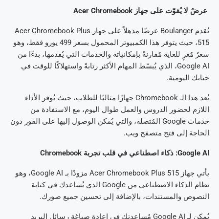
عرضٌ لا يُفوّت على جهاز Acer Chromebook
تُقدم Boulanger عرضًا مذهلاً على جهاز Acer Chromebook Plus
515، حيث يتوفر هذا الكمبيوتر المحمول بسعر 499 يورو فقط، وهو
سعرٌ مُغرٍ للغاية مُقارنةً بإمكانياته والخدمات التي يُقدمها، بدءًا من
Google AI، الذي يُبسّط المهام الأكثر رتابةً واستهلاكًا للوقت في
حياتك اليومية.
يُعد هذا الـ Chromebook جهازًا مثاليًا للطلاب، حيث يُوفر الأداء
اللازم لحضور الدروس والعمل طوال اليوم، مع الاستفادة من
خدمات Google المُتصلة، والتي يُمكن الوصول إليها على الفور دون
الحاجة إلى فتح متصفح ويب.
Google AI: ذكاء اصطناعي في قلب تجربة Chromebook
يأتي جهاز Acer Chromebook Plus 515 مزودًا بـ Google AI، وهو
نظام الذكاء الاصطناعي من Google الذي يُساعدك في كتابة
النصوص والمستندات، بالإضافة إلى تحسين جميع صورك.
يُمكن لـ Google AI مُساعدتك في إعادة صياغة رسائل البريد