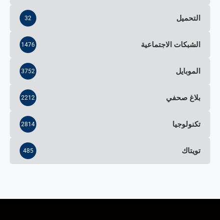
التحميل
32
الشبكات الاجتماعية
1476
الموبايل
3752
بلاغ صحفي
2212
تكنولوجيا
2814
تويتاك
485