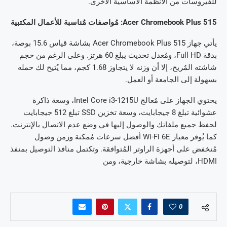
للفيروسات من الأنظمة الأساسية الأخرى.
Acer Chromebook Plus 515: مُواصفات مُناسبة للأعمال المكتبية
يأتي جهاز Acer Chromebook Plus 515 بشاشة قياس 15.6 بوصة،
بدقة Full HD، ومُعدل تحديث يبلغ 60 هرتز. وعلى الرغم من حجم
شاشته المُريح، إلا أن وزنه لا يتجاوز 1.68 كجم، مما يُتيح لك حمله
بسهولة إلى الجامعة أو العمل.
يحتوي الجهاز على مُعالج Intel Core i3-1215U، وسعة ذاكرة
عشوائية تبلغ 8 جيجابايت، وسعة تخزين SSD تبلغ 512 جيجابايت
لحفظ جميع ملفاتك والوصول إليها في وضع عدم الاتصال بالإنترنت.
كما يُوفر معيار Wi-Fi 6E أفضل سرعات مُمكنة وزمن وصول
مُنخفض على أجهزة الراوتر المُتوافقة. وتكتمل منافذ التوصيل بمنفذ
HDMI، لتوصيله بشاشة خارجية، ومن
0