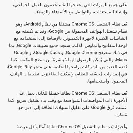
على جميع الميزات التي يحتاجها المُستخدمون للعمل الجماعي،
وإنشاء المستندات، والتواصل مع الأصدقاء والزملاء.
يُعد نظام التشغيل Chrome OS مشتقًا من نظام Android، وهو
نظام تشغيل الهواتف المحمولة من Google، وقد تم تكييفه مع
الشاشات الكبيرة لأجهزة الكمبيوتر، بالإضافة إلى استخدامه مع
لوحة المفاتيح والماوس. لذلك، ستجد جميع تطبيقات Google، بما
في ذلك متصفح Google Chrome، و Google Docs، و Google
Maps، والتي يُمكن الوصول إليها مُباشرةً من سطح المكتب. كما
تُقدم العديد من الشركات برامجها الخاصة على متجر Google Play،
في إصدارات مُحسّنة للنظام، ويُمكنك أيضًا تنزيل تطبيقات الهاتف
المحمول واستخدامها.
يُعد نظام التشغيل Chrome OS نظامًا خفيفًا للغاية، يعمل على
الأجهزة ذات المواصفات المُتواضعة مع وقت بدء تشغيل سريع. كما
عملت فرق Google على تقليل استهلاك الطاقة إلى أدنى حدٍ
مُمكن.
وأخيرًا، يُعد نظام التشغيل Chrome OS نظامًا آمنًا وأقل عرضةً