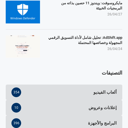
مايكروسوفت: ويندوز 11 حصين بذاته من
البرمجيات الخبيثة
26/04/27
AdShift.app: تحليل شامل لأداة التسويق الرقمي
المجهولة وخصائصها المحتملة
26/04/24
التصنيفات
ألعاب الفيديو
354
إعلانات وعروض
10
البرامج والأجهزة
396