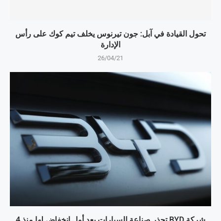
تحول القيادة في آبل: جون تيرنوس يخلف تيم كوك على رأس
الإدارة
26/04/21
شركة BYD تحذر صناعة السيارات بعد أول انخفاض لها منذ 4