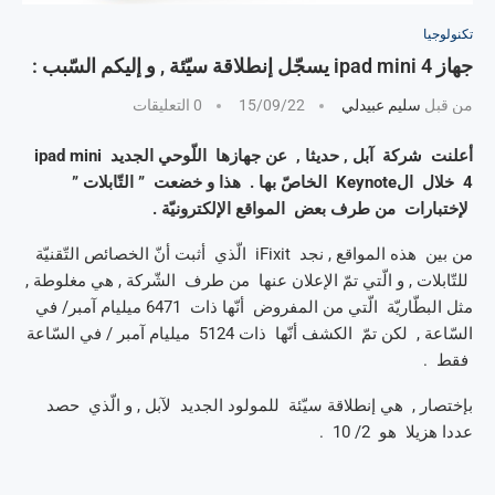
تكنولوجيا
جهاز ipad mini 4 يسجّل إنطلاقة سيّئة , و إليكم السّبب :
من قبل
سليم عبيدلي
15/09/22
0 التعليقات
أعلنت شركة آبل , حديثا , عن جهازها اللّوحي الجديد ipad mini
4 خلال الKeynote الخاصّ بها . هذا و خضعت ” التّابلات ”
لإختبارات من طرف بعض المواقع الإلكترونيّة .
من بين هذه المواقع , نجد iFixit الّذي أثبت أنّ الخصائص التّقنيّة
للتّابلات , و الّتي تمّ الإعلان عنها من طرف الشّركة , هي مغلوطة ,
مثل البطّاريّة الّتي من المفروض أنّها ذات 6471 ميليام آمبر/ في
السّاعة , لكن تمّ الكشف أنّها ذات 5124 ميليام آمبر / في السّاعة
فقط .
بإختصار , هي إنطلاقة سيّئة للمولود الجديد لآبل , و الّذي حصد
عددا هزيلا هو 2/ 10 .