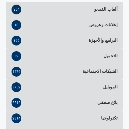
ألعاب الفيديو
354
إعلانات وعروض
10
البرامج والأجهزة
396
التحميل
32
الشبكات الاجتماعية
1476
الموبايل
3752
بلاغ صحفي
2212
تكنولوجيا
2814